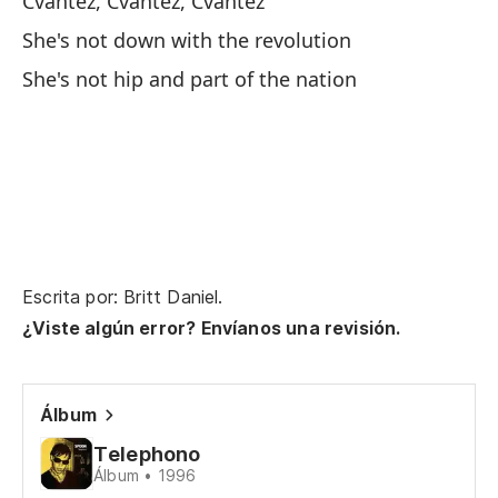
Cvantez, Cvantez, Cvantez
She's not down with the revolution
No
de
She's not hip and part of the nation
Sh
th
Cv
Cv
Cv
Escrita por: Britt Daniel.
¿Viste algún error? Envíanos una revisión.
Cv
El
Álbum
Sh
Telephono
Álbum • 1996
No