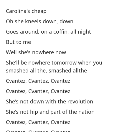
C
Carolina's cheap
C
Oh she kneels down, down
Goes around, on a coffin, all night
Ca
But to me
Oh
Well she's nowhere now
Oh
She'll be nowhere tomorrow when you
smashed all the, smashed allthe
Da
Cvantez, Cvantez, Cvantez
Go
Cvantez, Cvantez, Cvantez
She's not down with the revolution
Pe
She's not hip and part of the nation
Bu
Cvantez, Cvantez, Cvantez
We