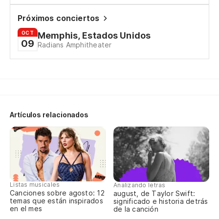
Sh
Próximos conciertos
OCT
Memphis, Estados Unidos
Cv
09
Radians Amphitheater
Cv
Cv
Cv
Artículos relacionados
El
Sh
No
Sh
Listas musicales
Analizando letras
Canciones sobre agosto: 12
august, de Taylor Swift:
temas que están inspirados
significado e historia detrás
en el mes
de la canción