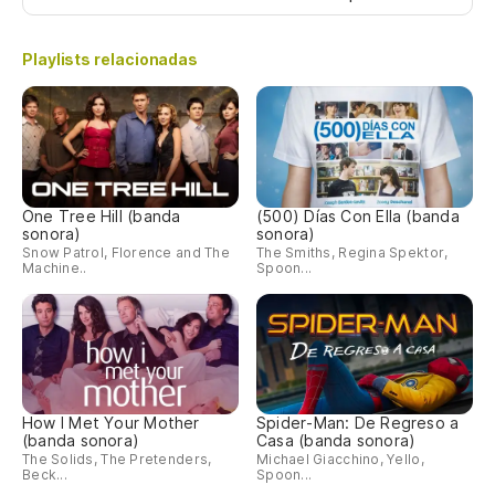
Playlists relacionadas
One Tree Hill (banda
(500) Días Con Ella (banda
sonora)
sonora)
Snow Patrol, Florence and The
The Smiths, Regina Spektor,
Machine..
Spoon...
How I Met Your Mother
Spider-Man: De Regreso a
(banda sonora)
Casa (banda sonora)
The Solids, The Pretenders,
Michael Giacchino, Yello,
Beck...
Spoon...