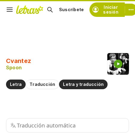
Iniciar
Suscríbete
sesión
Copiar fragmento
Copiar toda la letra
Cvantez
Practicar la pronunciación de
Spoon
Comentar sobre este fragmento
Letra
Traducción
Letra y traducción
Traducción automática