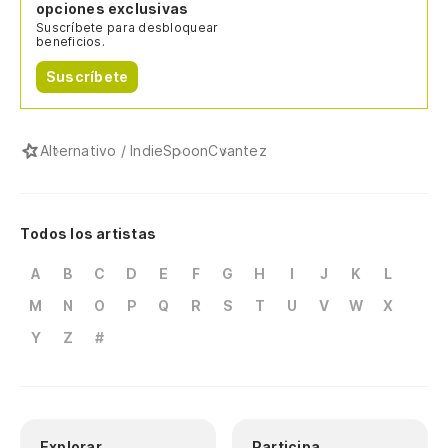
opciones exclusivas
Suscríbete para desbloquear
beneficios.
Suscríbete
Alternativo / Indie
Spoon
Cvantez
Todos los artistas
A
B
C
D
E
F
G
H
I
J
K
L
M
N
O
P
Q
R
S
T
U
V
W
X
Y
Z
#
Explorar
Participa