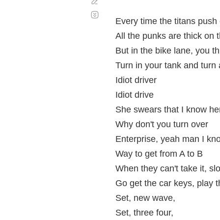
Corregir
Desplazamiento
automático
Every time the titans push
All the punks are thick on
But in the bike lane, you th
Turn in your tank and turn
Idiot driver
Idiot drive
She swears that I know he
Why don't you turn over
Enterprise, yeah man I know
Way to get from A to B
When they can't take it, s
Go get the car keys, play 
Set, new wave,
Set, three four,