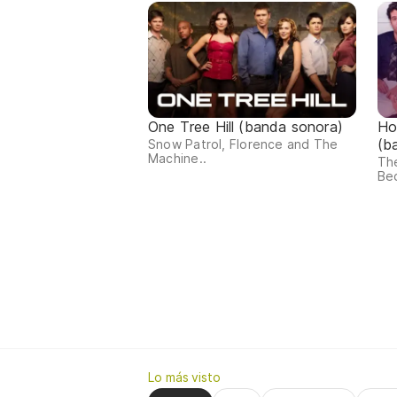
One Tree Hill (banda sonora)
Ho
(b
Snow Patrol, Florence and The
Machine..
The
Bec
Lo más visto