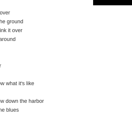
 over
 the ground
ink it over
 around
r
 what it's like
low down the harbor
the blues