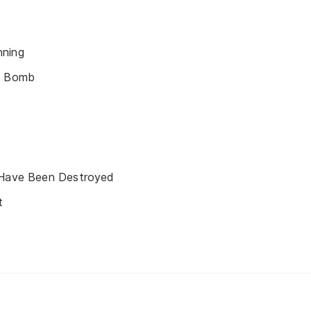
nning
y Bomb
 Have Been Destroyed
t