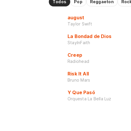
Todos
Pop
Reggaeton
Roc
august
Taylor Swift
La Bondad de Dios
StayInFaith
Creep
Radiohead
Risk It All
Bruno Mars
Y Que Pasó
Orquesta La Bella Luz