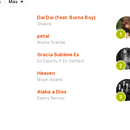
k
Más
Dai Dai (feat. Burna Boy)
Shakira
petal
Ariana Grande
Gracia Sublime Es
En Espiritu Y En Verdad
Heaven
Bryan Adams
Alaba a Dios
Danny Berrios