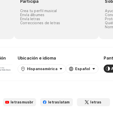
Participa
Sob
Crea tu perfil musical
Ayu
Envía álbumes
Cond
Envía letras
Prot
Correcciones de letras
Qui
Norm
ión
Ubicación e idioma
Pant
Hispanoamérica
Español
letrasmusbr
letraslatam
letras