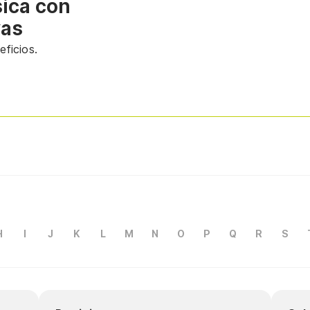
sica con
vas
ficios.
H
I
J
K
L
M
N
O
P
Q
R
S