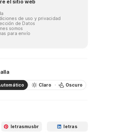
re el sitio web
da
iciones de uso y privacidad
ección de Datos
énes somos
as para envío
alla
Automático
Claro
Oscuro
letrasmusbr
letras