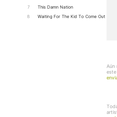
This Damn Nation
Waiting For The Kid To Come Out
Aún 
este
envi
Toda
arti