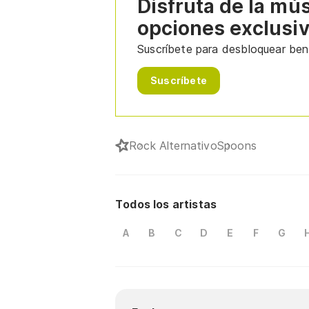
Disfruta de la mú
opciones exclusi
Suscríbete para desbloquear bene
Suscríbete
Rock Alternativo
Spoons
Todos los artistas
A
B
C
D
E
F
G