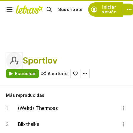
Iniciar
Suscríbete
sesión
Sportlov
Escuchar
Aleatorio
Más reproducidas
(Weird) Thermoss
Blixthalka