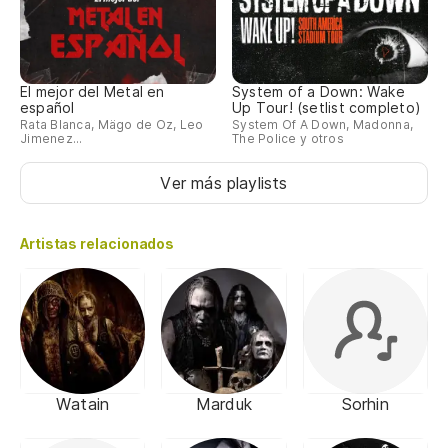
El mejor del Metal en
System of a Down: Wake
español
Up Tour! (setlist completo)
Rata Blanca, Mägo de Oz, Leo
System Of A Down, Madonna,
Jimenez...
The Police y otros
Ver más playlists
Artistas relacionados
Watain
Marduk
Sorhin