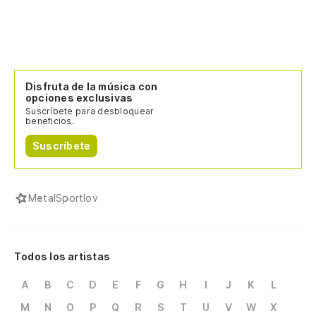
Disfruta de la música con
opciones exclusivas
Suscríbete para desbloquear
beneficios.
Suscríbete
Metal
Sportlov
Todos los artistas
A
B
C
D
E
F
G
H
I
J
K
L
M
N
O
P
Q
R
S
T
U
V
W
X