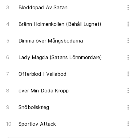
Bloddopad Av Satan
Bränn Holmenkollen (Behåll Lugnet)
Dimma över Mångsbodarna
Lady Magda (Satans Lönnmördare)
Offerblod I Vallabod
över Min Döda Kropp
Snöbollskrieg
Sportlov Attack