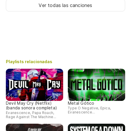
Ver todas las canciones
Playlists relacionadas
Devil May Cry (Netflix)
Metal Gótico
(banda sonora completa)
Type O Negative, Epica,
Evanescence...
Evanescence, Papa Roach,
Rage Against The Machine...