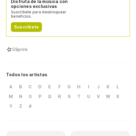
Disfruta de la música con
opciones exclusivas
Suscríbete para desbloquear
beneficios.
Suscríbete
S
Sprink
Todos los artistas
A
B
C
D
E
F
G
H
I
J
K
L
M
N
O
P
Q
R
S
T
U
V
W
X
Y
Z
#