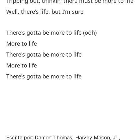
Tripping out, thinkin' there must be more to life
Qu
Well, there's life, but I'm sure
Th
There's gotta be more to life (ooh)
Pa
More to life
There's gotta be more to life
Po
More to life
Tr
There's gotta be more to life
la
Tr
Bu
Wel
Ti
Escrita por: Damon Thomas, Harvey Mason, Jr.,