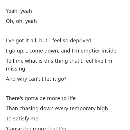
(T
Yeah, yeah
(T
Oh, oh, yeah
Sí,
I've got it all, but I feel so deprived
I go up, I come down, and I'm emptier inside
Oh
Tell me what is this thing that I feel like I'm
missing
Lo
And why can't I let it go?
I'v
Su
There's gotta be more to life
I 
Than chasing down every temporary high
To satisfy me
Di
'Cause the more that I'm