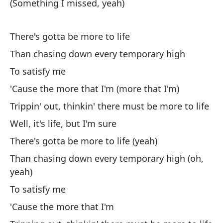
(Something I missed, yeah)
Te
le
There's gotta be more to life
I'
Than chasing down every temporary high
Aq
To satisfy me
de
'Cause the more that I'm (more that I'm)
He
Trippin' out, thinkin' there must be more to life
Pa
Well, it's life, but I'm sure
al
There's gotta be more to life (yeah)
On
Than chasing down every temporary high (oh,
th
yeah)
To satisfy me
Ti
'Cause the more that I'm
Th