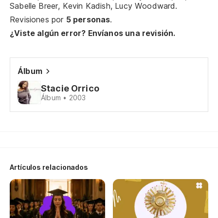
Sabelle Breer, Kevin Kadish, Lucy Woodward.
Revisiones por
5 personas
.
Qu
¿Viste algún error? Envíanos una revisión.
Oh
es
Álbum
Stacie Orrico
Oh
Álbum • 2003
¿P
Wh
(A
Artículos relacionados
Ti
Th