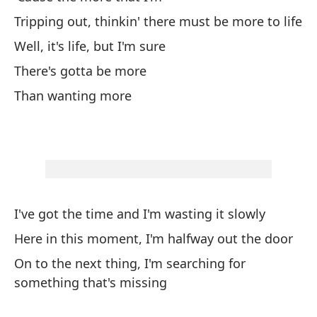
pe
Tripping out, thinkin' there must be more to life
Te
Well, it's life, but I'm sure
¿Y
There's gotta be more
An
Than wanting more
Ti
Th
Qu
I've got the time and I'm wasting it slowly
Th
Here in this moment, I'm halfway out the door
Pa
On to the next thing, I'm searching for
something that's missing
Po