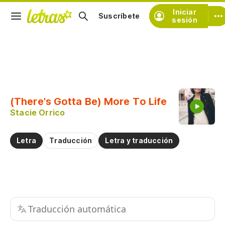
Iniciar
Suscríbete
sesión
Copiar fragmento
Copiar toda la letra
(There's Gotta Be) More To Life
Practicar la pronunciación de
Stacie Orrico
Comentar sobre este fragmento
Letra
Traducción
Letra y traducción
Traducción automática