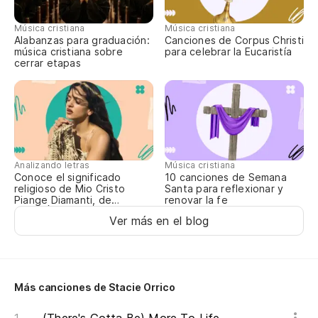
Qu
Música cristiana
Música cristiana
Alabanzas para graduación:
Canciones de Corpus Christi
Th
música cristiana sobre
para celebrar la Eucaristía
cerrar etapas
Pa
Po
'C
Analizando letras
Música cristiana
Conoce el significado
10 canciones de Semana
Tr
religioso de Mio Cristo
Santa para reflexionar y
Piange Diamanti, de
renovar la fe
la
ROSALÍA
Ver más en el blog
Tr
Bu
Más canciones de Stacie Orrico
Wel