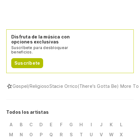
Disfruta de la música con
opciones exclusivas
Suscríbete para desbloquear
beneficios.
Suscríbete
Gospel/Religioso
Stacie Orrico
(There's Gotta Be) More To 
Todos los artistas
A
B
C
D
E
F
G
H
I
J
K
L
M
N
O
P
Q
R
S
T
U
V
W
X