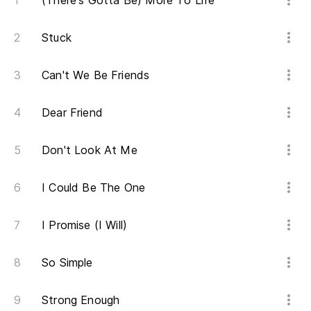
(There's Gotta Be) More To Life
Ti
Th
Stuck
Qu
Can't We Be Friends
Th
Dear Friend
Pa
Don't Look At Me
Po
I Could Be The One
Tr
I Promise (I Will)
la
Tr
So Simple
Bu
Strong Enough