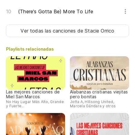
We
(There's Gotta Be) More To Life
Ti
Ver todas las canciones
de Stacie Orrico
Th
Má
Playlists relacionadas
Ti
Th
Má
Las mejores canciones de
Alabanzas cristianas viejitas
Miel San Marcos
pero bonitas
No Hay Lugar Más Alto, Grande
Jotta A, Hillsong United,
y Fuerte...
Marcela Gándara y otros
Ti
Th