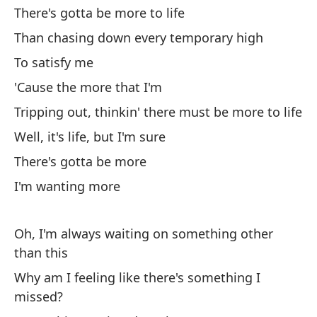
There's gotta be more to life
Tr
Than chasing down every temporary high
la
To satisfy me
Tr
'Cause the more that I'm
Bu
Tripping out, thinkin' there must be more to life
Wel
Well, it's life, but I'm sure
There's gotta be more
Ti
I'm wanting more
Qu
Oh, I'm always waiting on something other
than this
Why am I feeling like there's something I
missed?