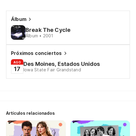
De
Álbum
Me
Break The Cycle
d
Álbum • 2001
My
Próximos conciertos
Mi
AGO
Des Moines, Estados Unidos
mo
17
Iowa State Fair Grandstand
My
Mi
ha
My
Artículos relacionados
Mi
ha