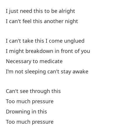
Pr
I just need this to be alright
P
I can't feel this another night
So
I can't take this I come unglued
I 
I might breakdown in front of you
No
Necessary to medicate
I 
I'm not sleeping can't stay awake
No
Can't see through this
I 
Too much pressure
Drowning in this
Po
Too much pressure
I 