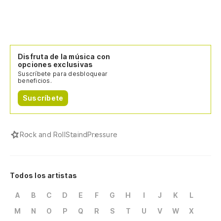
Disfruta de la música con
opciones exclusivas
Suscríbete para desbloquear
beneficios.
Suscríbete
Rock and Roll
Staind
Pressure
Todos los artistas
A
B
C
D
E
F
G
H
I
J
K
L
M
N
O
P
Q
R
S
T
U
V
W
X