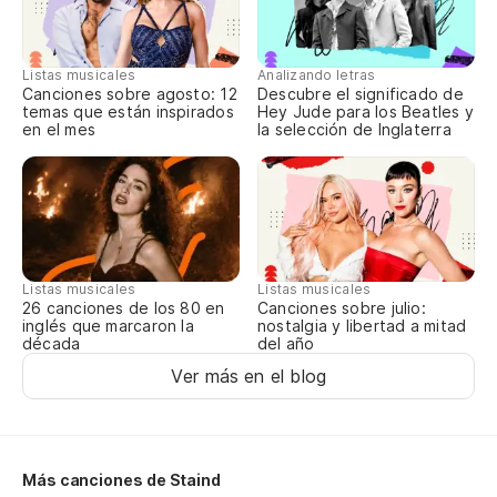
As
Listas musicales
Analizando letras
Canciones sobre agosto: 12
Descubre el significado de
No
temas que están inspirados
Hey Jude para los Beatles y
en el mes
la selección de Inglaterra
Ca
De
A
Listas musicales
Listas musicales
Canciones sobre julio:
26 canciones de los 80 en
nostalgia y libertad a mitad
inglés que marcaron la
De
del año
década
Ver más en el blog
No
Ca
Más canciones de Staind