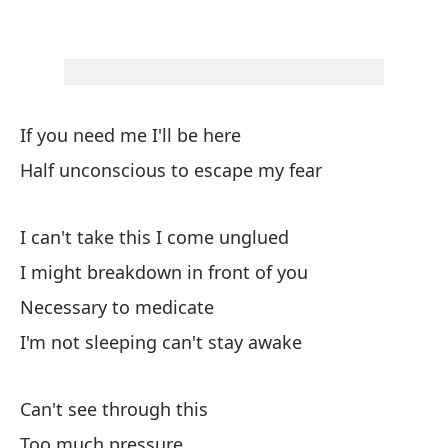
Ne
No
de
If you need me I'll be here
I'
Half unconscious to escape my fear
No
I can't take this I come unglued
Ca
I might breakdown in front of you
De
Necessary to medicate
I'm not sleeping can't stay awake
A
Can't see through this
De
Too much pressure