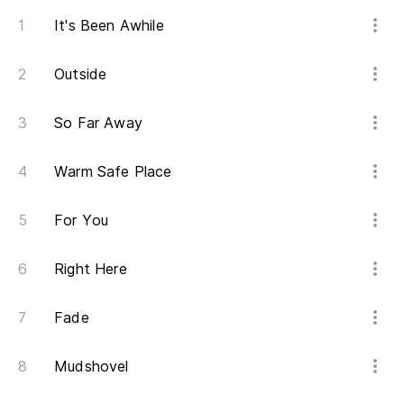
De
It's Been Awhile
A
Outside
De
So Far Away
Warm Safe Place
For You
Right Here
Fade
Mudshovel