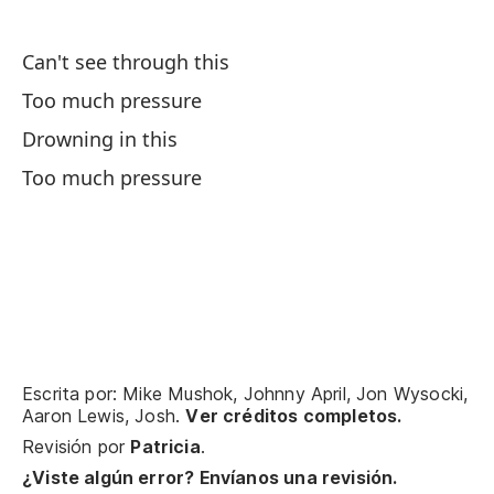
I 
Can't see through this
Ne
Too much pressure
No
Drowning in this
de
Too much pressure
I'
No
Ca
De
Escrita por: Mike Mushok, Johnny April, Jon Wysocki,
Aaron Lewis, Josh.
Ver créditos completos.
A
Revisión por
Patricia
.
¿Viste algún error? Envíanos una revisión.