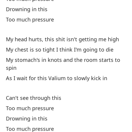
Drowning in this
Too much pressure
My head hurts, this shit isn't getting me high
Si
My chest is so tight I think I'm going to die
If
My stomach's in knots and the room starts to
spin
Me
As I wait for this Valium to slowly kick in
Ha
Can't see through this
No
Too much pressure
I 
Drowning in this
Po
Too much pressure