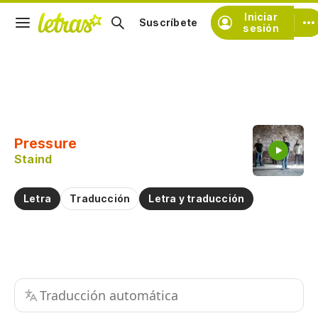
Iniciar
Suscríbete
sesión
Copiar fragmento
Copiar toda la letra
Pressure
Practicar la pronunciación de
Staind
Comentar sobre este fragmento
Letra
Traducción
Letra y traducción
Traducción automática