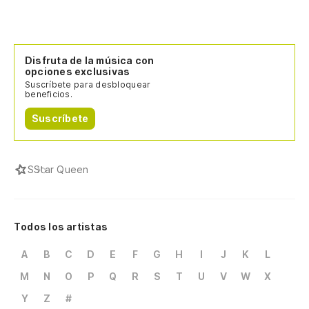
Disfruta de la música con
opciones exclusivas
Suscríbete para desbloquear
beneficios.
Suscríbete
S
Star Queen
Todos los artistas
A
B
C
D
E
F
G
H
I
J
K
L
M
N
O
P
Q
R
S
T
U
V
W
X
Y
Z
#