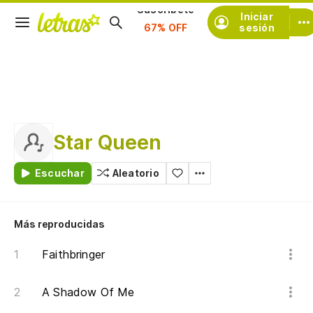
Iniciar
Suscríbete
sesión
Star Queen
Escuchar
Aleatorio
Más reproducidas
Faithbringer
A Shadow Of Me