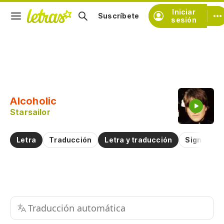
Iniciar
Suscríbete
sesión
Copiar fragmento
Copiar toda la letra
Alcoholic
Practicar la pronunciación de
Starsailor
Comentar sobre este fragmento
Letra
Traducción
Letra y traducción
Significad
Traducción automática