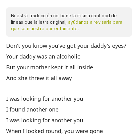
Nuestra traducción no tiene la misma cantidad de
líneas que la letra original,
ayúdanos a revisarla para
que se muestre correctamente.
Don't you know you've got your daddy's eyes?
¿N
pa
Your daddy was an alcoholic
gu
But your mother kept it all inside
es
And she threw it all away
bu
te
la
I was looking for another you
ca
I found another one
¿N
I was looking for another you
pa
gu
When I looked round, you were gone
bo