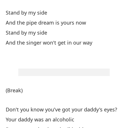
ot
Stand by my side
Qu
Qu
And the pipe dream is yours now
in
Stand by my side
ti
And the singer won't get in our way
al
de
op
az
(Break)
Don't you know you've got your daddy's eyes?
Your daddy was an alcoholic