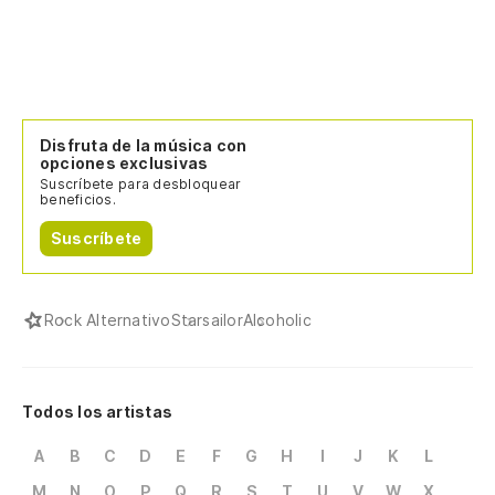
Disfruta de la música con
opciones exclusivas
Suscríbete para desbloquear
beneficios.
Suscríbete
Rock Alternativo
Starsailor
Alcoholic
Todos los artistas
A
B
C
D
E
F
G
H
I
J
K
L
M
N
O
P
Q
R
S
T
U
V
W
X