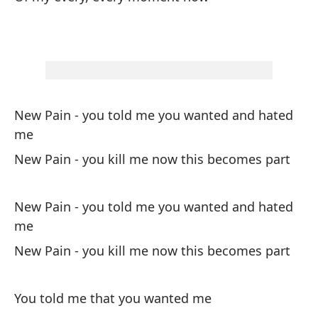
Nu
od
Ne
Nu
New Pain - you told me you wanted and hated
pa
me
Ne
New Pain - you kill me now this becomes part
Es
New Pain - you told me you wanted and hated
es
me
I'
New Pain - you kill me now this becomes part
To
Al
You told me that you wanted me