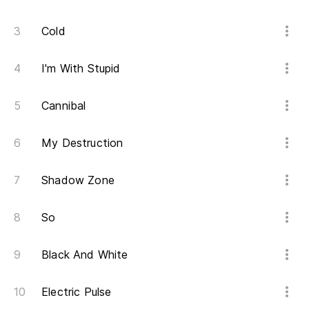
Tu
Cold
Tu
I'm With Stupid
Yo
Cannibal
Y 
My Destruction
Mi
My
Shadow Zone
Lo
So
Black And White
Electric Pulse