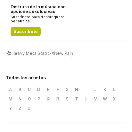
Disfruta de la música con
opciones exclusivas
Suscríbete para desbloquear
beneficios.
Suscríbete
Heavy Metal
Static-X
New Pain
Todos los artistas
A
B
C
D
E
F
G
H
I
J
K
L
M
N
O
P
Q
R
S
T
U
V
W
X
Y
Z
#