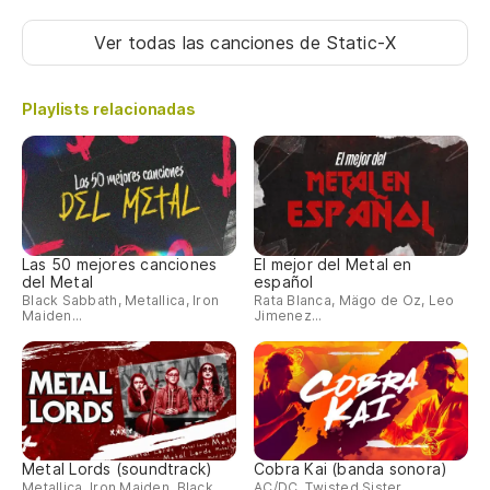
Ver todas las canciones
de Static-X
Playlists relacionadas
Las 50 mejores canciones
El mejor del Metal en
del Metal
español
Black Sabbath, Metallica, Iron
Rata Blanca, Mägo de Oz, Leo
Maiden...
Jimenez...
Metal Lords (soundtrack)
Cobra Kai (banda sonora)
Metallica, Iron Maiden, Black
AC/DC, Twisted Sister,