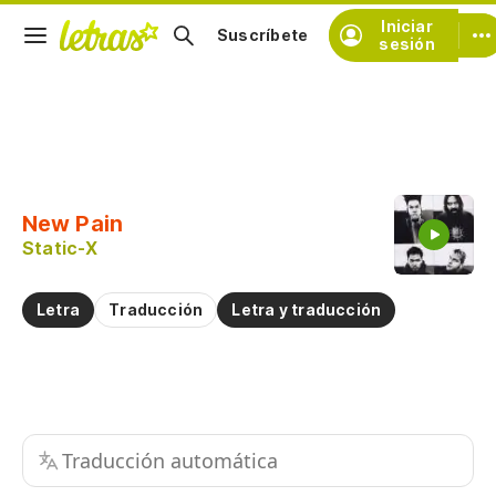
Iniciar
Suscríbete
sesión
Copiar fragmento
Copiar toda la letra
New Pain
Practicar la pronunciación de
Static-X
Comentar sobre este fragmento
Letra
Traducción
Letra y traducción
Traducción automática