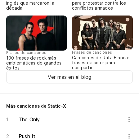
inglés que marcaron la
para protestar contra los
década
conflictos armados
Lá
Te
Me
To
Frases de canciones
Frases de canciones
Canciones de Rata Blanca:
100 frases de rock más
frases de amor para
emblemáticas de grandes
Qu
compartir
éxitos
Ver más en el blog
Y 
An
Más canciones de Static-X
Se
The Only
Tr
Push It