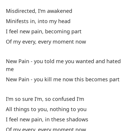
N
Misdirected, I'm awakened
N
Minifests in, into my head
I feel new pain, becoming part
De
Of my every, every moment now
Mi
Se
New Pain - you told me you wanted and hated
me
Mi
New Pain - you kill me now this becomes part
Si
I 
I'm so sure I'm, so confused I'm
All things to you, nothing to you
De
I feel new pain, in these shadows
Of
Of my every, every moment now