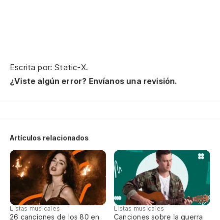
pa
Ne
Nu
od
Escrita por: Static-X.
Ne
¿Viste algún error? Envíanos una revisión.
Nu
pa
Ne
Artículos relacionados
Me
Yo
Listas musicales
Listas musicales
Me
26 canciones de los 80 en
Canciones sobre la guerra