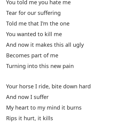
You told me you hate me
Si
Tear for our suffering
I 
Told me that I'm the one
De
You wanted to kill me
Of
And now it makes this all ugly
Becomes part of me
Turning into this new pain
Your horse I ride, bite down hard
Nu
And now I suffer
od
My heart to my mind it burns
Ne
Rips it hurt, it kills
Nu