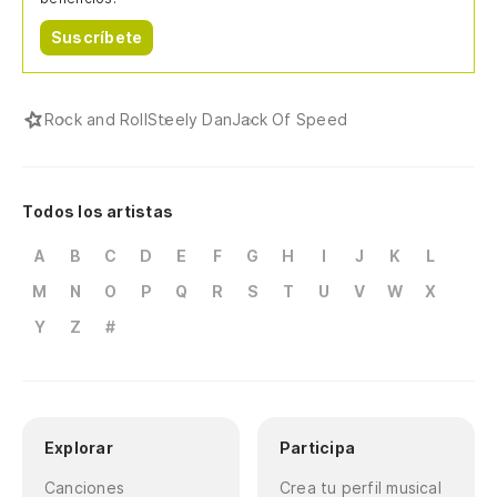
Suscríbete
Rock and Roll
Steely Dan
Jack Of Speed
Todos los artistas
A
B
C
D
E
F
G
H
I
J
K
L
M
N
O
P
Q
R
S
T
U
V
W
X
Y
Z
#
Explorar
Participa
Canciones
Crea tu perfil musical