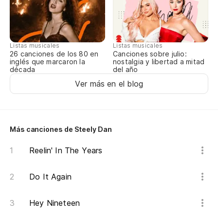
Em
Pa
Listas musicales
Listas musicales
Canciones sobre julio:
26 canciones de los 80 en
nostalgia y libertad a mitad
inglés que marcaron la
No
del año
década
Do
Ver más en el blog
Pe
su
Más canciones de Steely Dan
Bu
Reelin' In The Years
Es
qu
Do It Again
Yo
Hey Nineteen
Ne