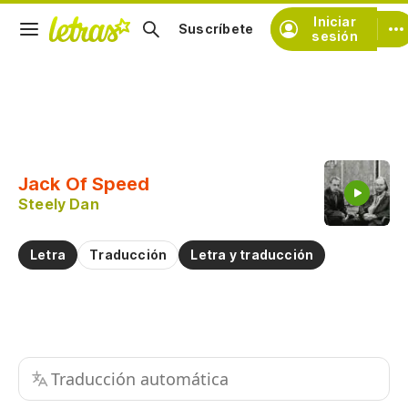
Iniciar
Suscríbete
sesión
Copiar fragmento
Copiar toda la letra
Jack Of Speed
Practicar la pronunciación de
Steely Dan
Comentar sobre este fragmento
Letra
Traducción
Letra y traducción
Traducción automática