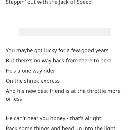
Steppin' out with the Jack of Speed
Sa
Yo
Co
Ha
You maybe got lucky for a few good years
La
But there's no way back from there to here
Sh
He's a one way rider
On the shriek express
Es
a
And his new best friend is at the throttle more
or less
Th
Se
He can't hear you honey - that's alright
He
Pack some things and head up into the light