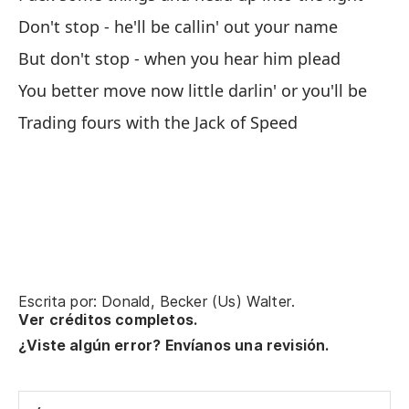
Don't stop - he'll be callin' out your name
Pe
But don't stop - when you hear him plead
Bu
You better move now little darlin' or you'll be
Pu
Trading fours with the Jack of Speed
He
Sa
St
Escrita por: Donald, Becker (Us) Walter.
Ver créditos completos.
¿Viste algún error? Envíanos una revisión.
Qu
Yo