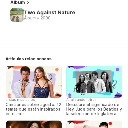
Álbum
Two Against Nature
Pe
Álbum • 2000
Bu
Es
He
Artículos relacionados
En
Y 
el
An
Listas musicales
Analizando letras
Canciones sobre agosto: 12
Descubre el significado de
temas que están inspirados
Hey Jude para los Beatles y
en el mes
la selección de Inglaterra
No
He