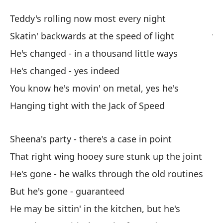
El
Teddy's rolling now most every night
Ja
Skatin' backwards at the speed of light
He's changed - in a thousand little ways
Te
He's changed - yes indeed
Te
You know he's movin' on metal, yes he's
Pa
Hanging tight with the Jack of Speed
Sk
Sheena's party - there's a case in point
Ha
That right wing hooey sure stunk up the joint
He
He's gone - he walks through the old routines
Ha
But he's gone - guaranteed
He
He may be sittin' in the kitchen, but he's