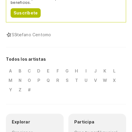
beneficios.
Suscríbete
S
Stefano Centomo
Todos los artistas
A
B
C
D
E
F
G
H
I
J
K
L
M
N
O
P
Q
R
S
T
U
V
W
X
Y
Z
#
Explorar
Participa