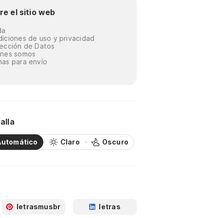
re el sitio web
da
iciones de uso y privacidad
ección de Datos
énes somos
as para envío
alla
Automático
Claro
Oscuro
letrasmusbr
letras