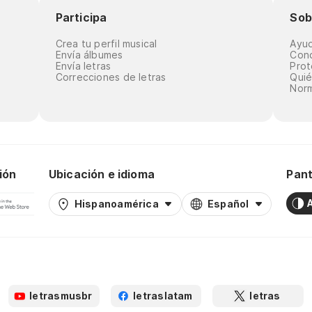
Participa
Sob
Crea tu perfil musical
Ayu
Envía álbumes
Cond
Envía letras
Prot
Correcciones de letras
Qui
Norm
ión
Ubicación e idioma
Pant
Hispanoamérica
Español
letrasmusbr
letraslatam
letras