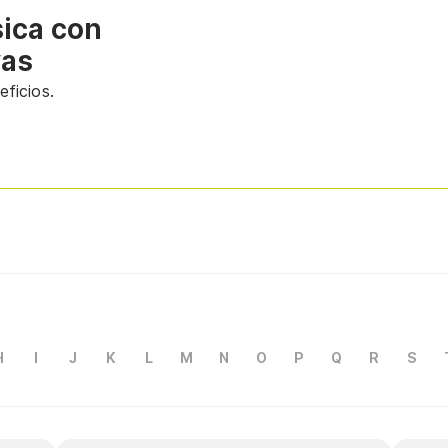
sica con
vas
ficios.
H
I
J
K
L
M
N
O
P
Q
R
S