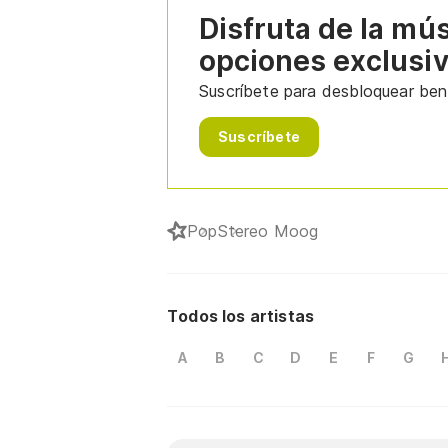
Disfruta de la mú
opciones exclusi
Suscríbete para desbloquear bene
Suscríbete
Pop
Stereo Moog
Todos los artistas
A
B
C
D
E
F
G