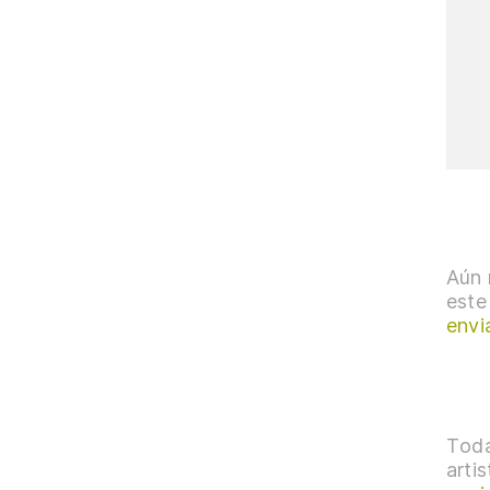
Aún 
este
envi
Toda
arti