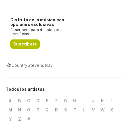
Disfruta de la música con
opciones exclusivas
Suscríbete para desbloquear
beneficios.
Suscríbete
Country
Stevens Ray
Todos los artistas
A
B
C
D
E
F
G
H
I
J
K
L
M
N
O
P
Q
R
S
T
U
V
W
X
Y
Z
#