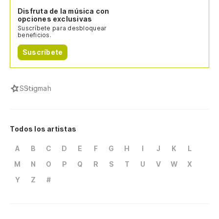
Disfruta de la música con
opciones exclusivas
Suscríbete para desbloquear
beneficios.
Suscríbete
S
Stigmah
Todos los artistas
A
B
C
D
E
F
G
H
I
J
K
L
M
N
O
P
Q
R
S
T
U
V
W
X
Y
Z
#