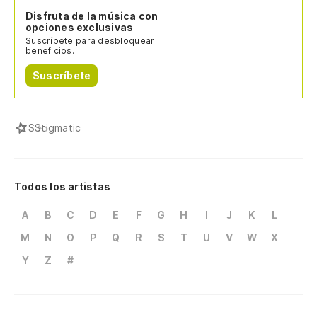
Disfruta de la música con
opciones exclusivas
Suscríbete para desbloquear
beneficios.
Suscríbete
S
Stigmatic
Todos los artistas
A
B
C
D
E
F
G
H
I
J
K
L
M
N
O
P
Q
R
S
T
U
V
W
X
Y
Z
#