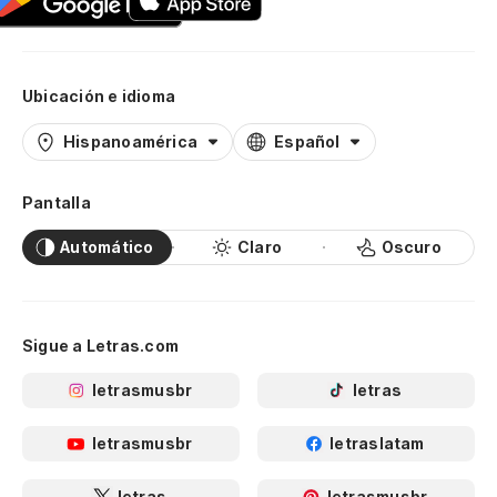
Ubicación e idioma
Hispanoamérica
Español
Pantalla
Automático
Claro
Oscuro
Sigue a Letras.com
letrasmusbr
letras
letrasmusbr
letraslatam
letras
letrasmusbr