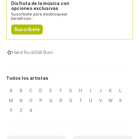
Disfruta de la música con
opciones exclusivas
Suscríbete para desbloquear
beneficios.
Suscríbete
Hard Rock
Still Burn
Todos los artistas
A
B
C
D
E
F
G
H
I
J
K
L
M
N
O
P
Q
R
S
T
U
V
W
X
Y
Z
#