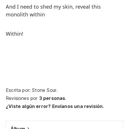
And I need to shed my skin, reveal this
No
monolith within
sé
I 
Within!
¿Q
¡H
¡D
My
Escrita por: Stone Sour.
¡M
Revisiones por
3 personas
.
ha
¿Viste algún error? Envíanos una revisión.
My
Álbum