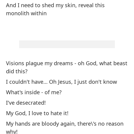
Oj
And I need to shed my skin, reveal this
monolith within
¡V
an
I 
Y 
Visions plague my dreams - oh God, what beast
¿p
did this?
An
I couldn't have… Oh Jesus, I just don't know
m
What's inside - of me?
Y 
I've desecrated!
An
My God, I love to hate it!
My hands are bloody again, there\'s no reason
Y 
why!
lo