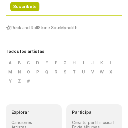
Suscríbete
Rock and Roll
Stone Sour
Monolith
Todos los artistas
A
B
C
D
E
F
G
H
I
J
K
L
M
N
O
P
Q
R
S
T
U
V
W
X
Y
Z
#
Explorar
Participa
Canciones
Crea tu perfil musical
Artistas
Envía álbumes