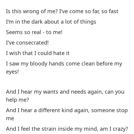
M
Is this wrong of me? I've come so far, so fast
M
I'm in the dark about a lot of things
Seems so real - to me!
¿E
I've consecrated!
le
I wish that I could hate it
Is
I saw my bloody hands come clean before my
Es
eyes!
co
I'
And I hear my wants and needs again, can you
help me?
Pa
And I hear a different kind again, someone stop
me
¡M
And I feel the strain inside my mind, am I crazy?