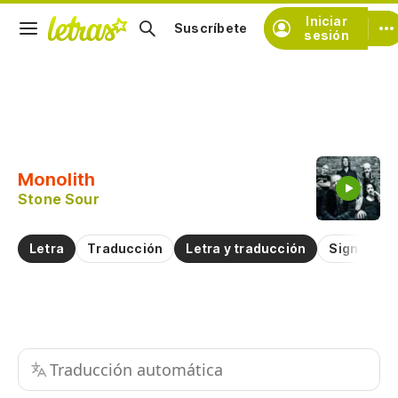
Iniciar
Suscríbete
sesión
Copiar fragmento
Copiar toda la letra
Monolith
Practicar la pronunciación de
Stone Sour
Comentar sobre este fragmento
Letra
Traducción
Letra y traducción
Significad
Traducción automática