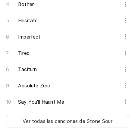
An
Bother
wi
Hesitate
¡D
Imperfect
Tired
Taciturn
Absolute Zero
Say You'll Haunt Me
Ver todas las canciones
de Stone Sour