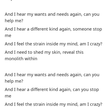
An
And I hear my wants and needs again, can you
Y 
help me?
mo
And I hear a different kind again, someone stop
An
me
wi
And I feel the strain inside my mind, am I crazy?
And I need to shed my skin, reveal this
monolith within
And I hear my wants and needs again, can you
Vi
help me?
be
And I hear a different kind again, can you stop
Vi
me
th
And I feel the strain inside my mind, am I crazy?