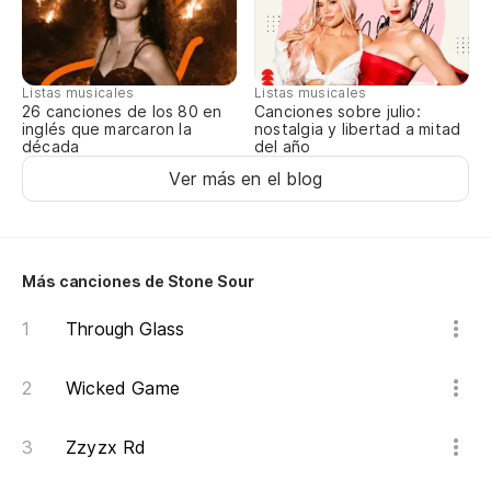
Y 
¿p
Listas musicales
Listas musicales
Canciones sobre julio:
26 canciones de los 80 en
An
nostalgia y libertad a mitad
inglés que marcaron la
del año
década
m
Ver más en el blog
Y 
An
Más canciones de Stone Sour
Y 
Through Glass
lo
An
Wicked Game
Y 
Zzyzx Rd
mo