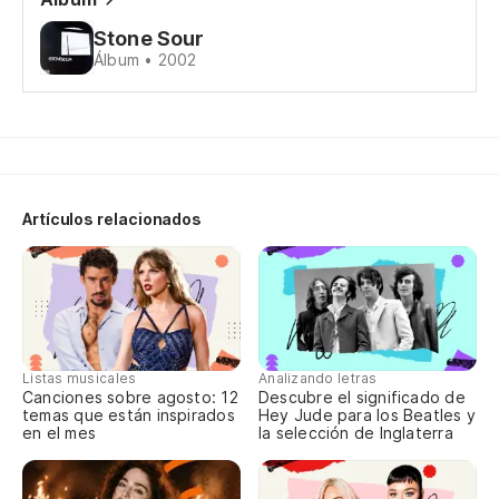
Y 
Stone Sour
¿p
Álbum • 2002
An
m
Y 
An
Artículos relacionados
Y 
lo
An
Listas musicales
Analizando letras
Y 
Canciones sobre agosto: 12
Descubre el significado de
temas que están inspirados
Hey Jude para los Beatles y
mo
en el mes
la selección de Inglaterra
An
wi