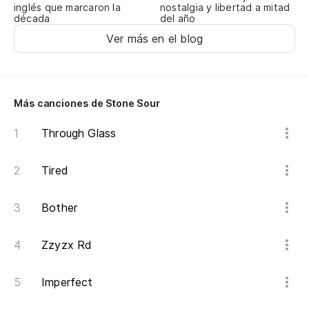
nostalgia y libertad a mitad
inglés que marcaron la
I 
del año
década
Ver más en el blog
No
Do
Más canciones de Stone Sour
Qu
Ma
Through Glass
¡N
Tired
Ne
Bother
Y 
Zzyzx Rd
An
Imperfect
Y 