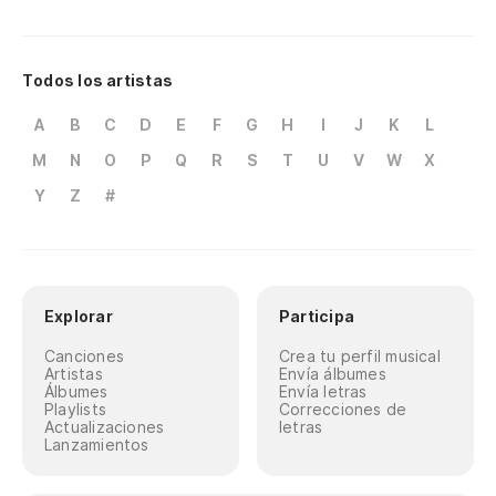
Todos los artistas
A
B
C
D
E
F
G
H
I
J
K
L
M
N
O
P
Q
R
S
T
U
V
W
X
Y
Z
#
Explorar
Participa
Canciones
Crea tu perfil musical
Artistas
Envía álbumes
Álbumes
Envía letras
Playlists
Correcciones de
Actualizaciones
letras
Lanzamientos