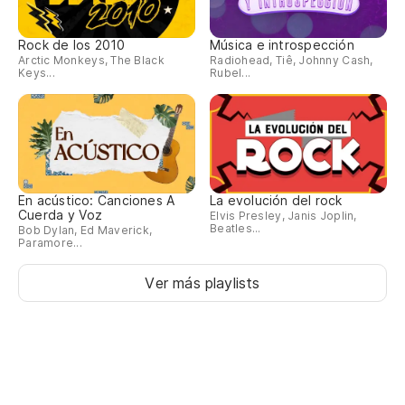
¡
SA
Rock de los 2010
Música e introspección
Arctic Monkeys, The Black
Radiohead, Tiê, Johnny Cash,
Keys...
Rubel...
¡S
S
SA
En acústico: Canciones A
La evolución del rock
Cuerda y Voz
Elvis Presley, Janis Joplin,
Beatles...
Bob Dylan, Ed Maverick,
Paramore...
Ver más playlists