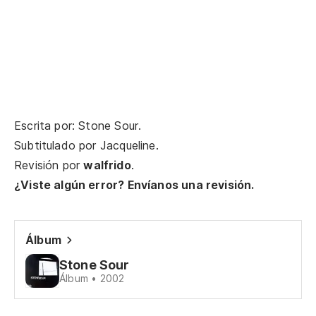
¡N
Ne
Y 
An
Escrita por: Stone Sour.
Subtitulado por
Jacqueline
.
Y 
Revisión por
walfrido
.
An
¿Viste algún error? Envíanos una revisión.
Y 
An
Álbum
Stone Sour
Y 
Álbum • 2002
An