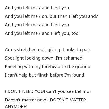
An
And you left me / and I left you
Y 
And you left me / oh, but then I left you and?
An
And you left me / and I left you
And you left me / and I left you, too
Arms stretched out, giving thanks to pain
Spotlight looking down, I'm ashamed
La
Kneeling with my forehead to the ground
de
I can't help but flinch before I'm found
Ch
Pr
I DON'T NEED YOU! Can't you see behind?
Br
Doesn't matter now - DOESN'T MATTER
ANYMORE!