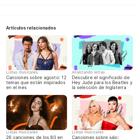
Br
Ar
Artículos relacionados
La
Sp
Ar
Listas musicales
Analizando letras
Kn
Canciones sobre agosto: 12
Descubre el significado de
temas que están inspirados
Hey Jude para los Beatles y
en el mes
la selección de Inglaterra
No
en
I 
Listas musicales
Listas musicales
¡N
Canciones sobre julio:
26 canciones de los 80 en