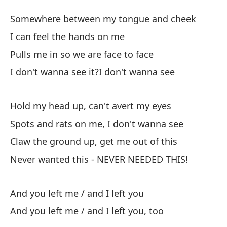
Es
Somewhere between my tongue and cheek
Bl
I can feel the hands on me
Pulls me in so we are face to face
En
I don't wanna see it?I don't wanna see
So
Pu
Hold my head up, can't avert my eyes
I 
Spots and rats on me, I don't wanna see
Claw the ground up, get me out of this
Me
Never wanted this - NEVER NEEDED THIS!
Pu
No
And you left me / and I left you
I 
And you left me / and I left you, too