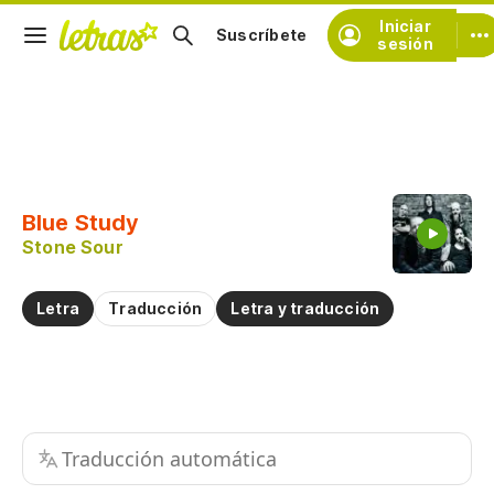
Iniciar
Suscríbete
sesión
Copiar fragmento
Copiar toda la letra
Blue Study
Practicar la pronunciación de
Stone Sour
Comentar sobre este fragmento
Letra
Traducción
Letra y traducción
Traducción automática