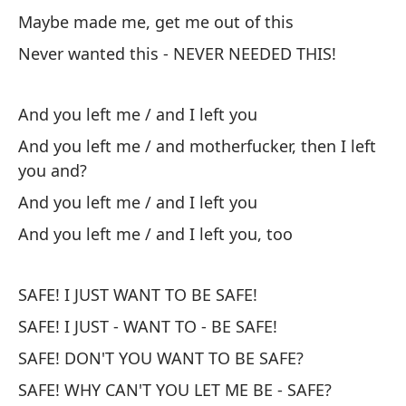
No
Maybe made me, get me out of this
de
Never wanted this - NEVER NEEDED THIS!
I 
Si
And you left me / and I left you
Se
And you left me / and motherfucker, then I left
you and?
No
And you left me / and I left you
Ca
And you left me / and I left you, too
Se
SAFE! I JUST WANT TO BE SAFE!
Se
SAFE! I JUST - WANT TO - BE SAFE!
Ah
SAFE! DON'T YOU WANT TO BE SAFE?
No
SAFE! WHY CAN'T YOU LET ME BE - SAFE?