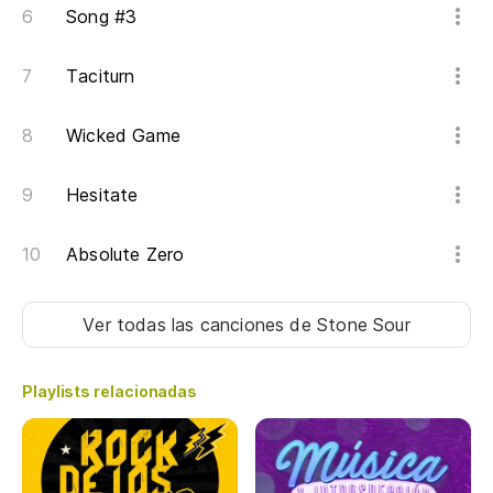
An
Song #3
an
Taciturn
Y 
Wicked Game
An
Y 
Hesitate
An
Absolute Zero
¡S
Ver todas las canciones
de Stone Sour
SA
Playlists relacionadas
¡S
SA