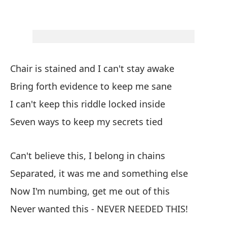
So
la
Ho
Chair is stained and I can't stay awake
Ma
Bring forth evidence to keep me sane
Sp
I can't keep this riddle locked inside
Ar
Seven ways to keep my secrets tied
Cl
Can't believe this, I belong in chains
¡N
Separated, it was me and something else
Ne
Now I'm numbing, get me out of this
Never wanted this - NEVER NEEDED THIS!
Y 