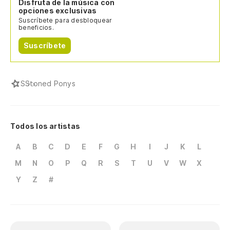
Disfruta de la música con
opciones exclusivas
Suscríbete para desbloquear
beneficios.
Suscríbete
S
Stoned Ponys
Todos los artistas
A
B
C
D
E
F
G
H
I
J
K
L
M
N
O
P
Q
R
S
T
U
V
W
X
Y
Z
#