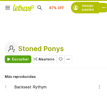
Suscríbete
Iniciar
sesión
Stoned Ponys
Escuchar
Aleatorio
Más reproducidas
Backseat Rythym