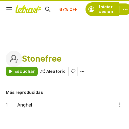
Suscríbete
Iniciar
sesión
Stonefree
Escuchar
Aleatorio
Más reproducidas
Anghel