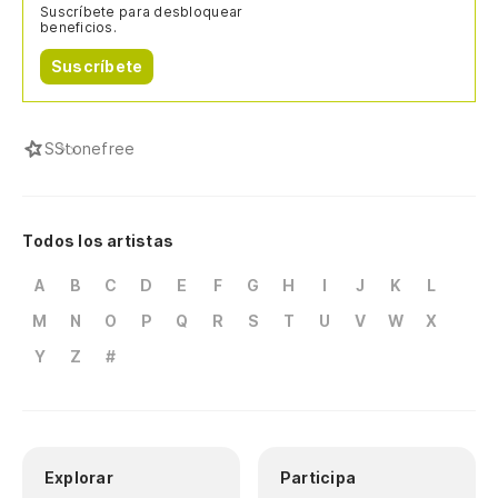
Suscríbete para desbloquear
beneficios.
Suscríbete
S
Stonefree
Todos los artistas
A
B
C
D
E
F
G
H
I
J
K
L
M
N
O
P
Q
R
S
T
U
V
W
X
Y
Z
#
Explorar
Participa