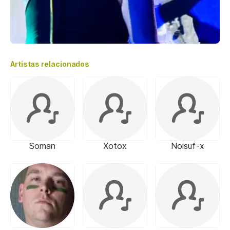
Artistas relacionados
Soman
Xotox
Noisuf-x