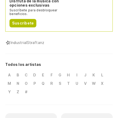
Disfruta de la música con
opciones exclusivas
Suscríbete para desbloquear
beneficios.
Suscríbete
Industrial
Straftanz
Todos los artistas
A
B
C
D
E
F
G
H
I
J
K
L
M
N
O
P
Q
R
S
T
U
V
W
X
Y
Z
#