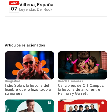
Mi
AGO
Villena, España
07
Leyendas Del Rock
My
¿P
Ca
Mi
Artículos relacionados
ad
My
¿P
Biografías
Bandas sonoras
Co
Indio Solari: la historia del
Canciones de Off Campus:
hombre que lo hizo todo a
la historia de amor entre
su manera
Hannah y Garrett
¿M
Wi