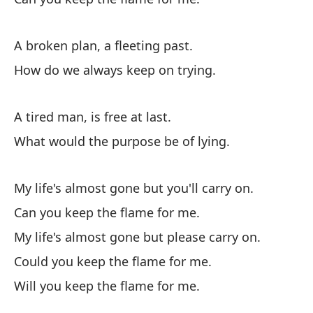
I 
A broken plan, a fleeting past.
How do we always keep on trying.
A tired man, is free at last.
El
What would the purpose be of lying.
Th
¿P
My life's almost gone but you'll carry on.
Ca
Can you keep the flame for me.
My life's almost gone but please carry on.
El
Could you keep the flame for me.
Th
Will you keep the flame for me.
¿P