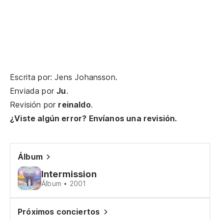
Ca
Un
A 
Escrita por: Jens Johansson.
¿C
Enviada por
Ju
.
Ho
Revisión por
reinaldo
.
¿Viste algún error? Envíanos una revisión.
Un
A 
Álbum
Intermission
¿C
Álbum • 2001
Wh
Próximos conciertos