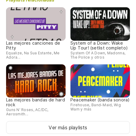
Las mejores canciones de
System of a Down: Wake
Pitty
Up Tour! (setlist completo)
Equalize, Na Sua Estante, Me
System Of A Down, Madonna,
Adora...
The Police y otros
Las mejores bandas de hard
Peacemaker (banda sonora)
rock
Firehouse, Band-Maid, Wig
Wam y más
Guns N' Roses, AC/DC,
Aerosmith...
Ver más playlists