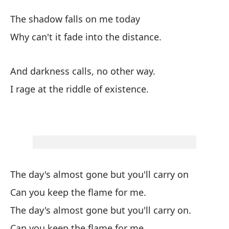
Ma
The shadow falls on me today
K
Why can't it fade into the distance.
La
And darkness calls, no other way.
Th
I rage at the riddle of existence.
¿P
di
Wh
Y 
The day's almost gone but you'll carry on
An
Can you keep the flame for me.
The day's almost gone but you'll carry on.
Me
Can you keep the flame for me.