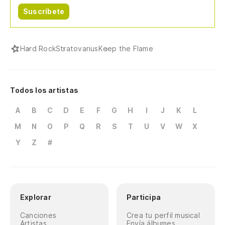
Suscríbete
Hard Rock
Stratovarius
Keep the Flame
Todos los artistas
A
B
C
D
E
F
G
H
I
J
K
L
M
N
O
P
Q
R
S
T
U
V
W
X
Y
Z
#
Explorar
Participa
Canciones
Crea tu perfil musical
Artistas
Envía álbumes