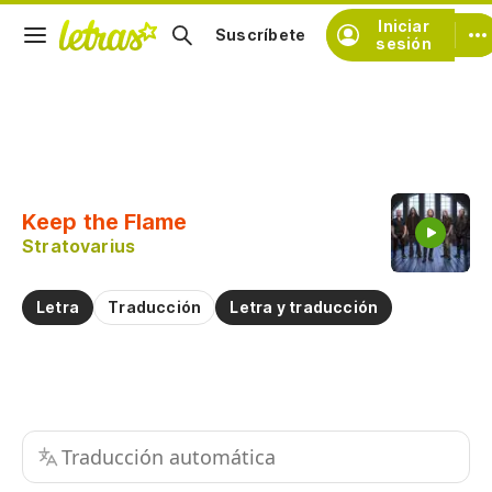
Iniciar
Suscríbete
sesión
Copiar fragmento
Copiar toda la letra
Keep the Flame
Practicar la pronunciación de
Stratovarius
Comentar sobre este fragmento
Letra
Traducción
Letra y traducción
Traducción automática