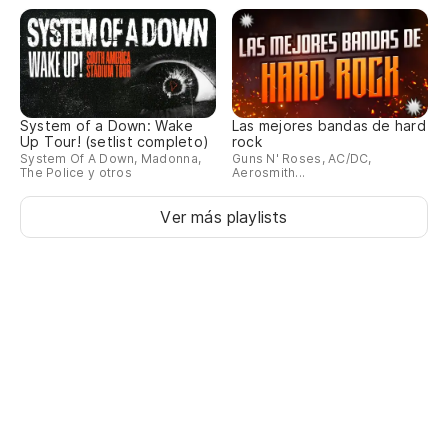
N
A 
System of a Down: Wake
Las mejores bandas de hard
Up Tour! (setlist completo)
rock
Sé
System Of A Down, Madonna,
Guns N' Roses, AC/DC,
The Police y otros
Aerosmith...
I 
Ver más playlists
Yo
En
Es