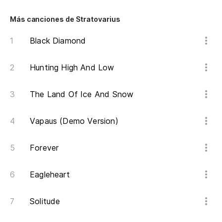
Do
Más canciones de Stratovarius
Black Diamond
So
I 
Hunting High And Low
Tu
The Land Of Ice And Snow
Y 
Vapaus (Demo Version)
An
Forever
So
Eagleheart
We
Un
Solitude
An