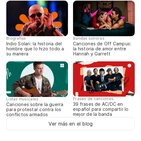
Sé
I 
Yo
Biografías
Bandas sonoras
Indio Solari: la historia del
Canciones de Off Campus:
En
hombre que lo hizo todo a
la historia de amor entre
su manera
Hannah y Garrett
Es
To
Frases de canciones
Listas musicales
St
39 frases de AC/DC en
Canciones sobre la guerra
español para compartir lo
para protestar contra los
mejor de la banda
conflictos armados
To
Ver más en el blog
Yo