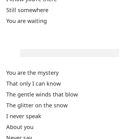
Do
Still somewhere
You are waiting
Wh
Y 
A 
You are the mystery
So
That only I can know
I 
The gentle winds that blow
Tu
The glitter on the snow
I never speak
Y 
About you
An
Never say