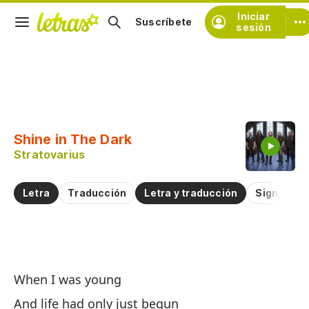
Iniciar
Suscríbete
sesión
Copiar fragmento
Copiar toda la letra
Shine in The Dark
Practicar la pronunciación de
Stratovarius
Comentar sobre este fragmento
Letra
Traducción
Letra y traducción
Significad
Br
When I was young
Sh
And life had only just begun