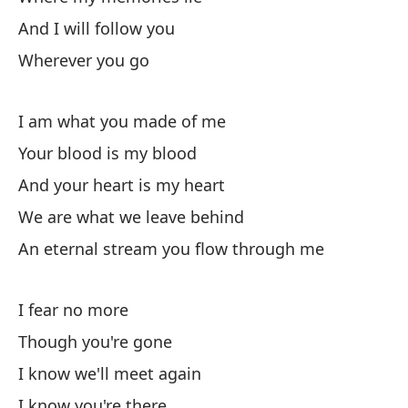
And I will follow you
Su
Wherever you go
Y 
I am what you made of me
Your blood is my blood
Pa
And your heart is my heart
Ay
We are what we leave behind
An eternal stream you flow through me
To
I fear no more
St
Though you're gone
To
I know we'll meet again
Yo
I know you're there