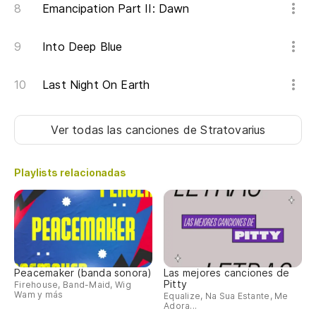
Emancipation Part II: Dawn
So
Into Deep Blue
I 
Last Night On Earth
Tu
Ver todas las canciones
de Stratovarius
Y 
An
Playlists relacionadas
So
We
Un
Peacemaker (banda sonora)
Las mejores canciones de
Pitty
Firehouse, Band-Maid, Wig
An
Wam y más
Equalize, Na Sua Estante, Me
Adora...