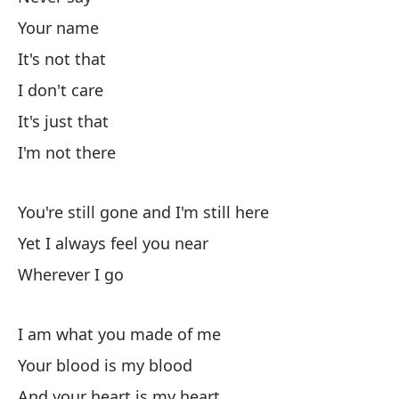
Your name
So
It's not that
We
I don't care
Un
It's just that
An
I'm not there
N
You're still gone and I'm still here
Yet I always feel you near
A 
Wherever I go
Sé
I am what you made of me
I 
Your blood is my blood
Yo
And your heart is my heart