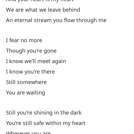
We are what we leave behind
En
An eternal stream you flow through me
Es
I fear no more
Though you're gone
I know we'll meet again
I know you're there
Tu
Still somewhere
You are waiting
Qu
Still you're shining in the dark
Lo
You're still safe within my heart
Th
Wherever you are