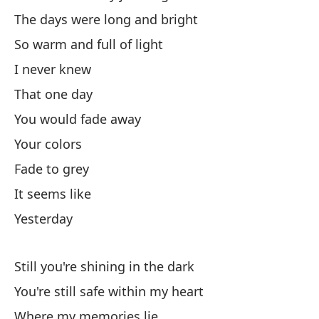
The days were long and bright
Cu
So warm and full of light
Y 
I never knew
An
That one day
You would fade away
Lo
Your colors
Th
Fade to grey
Ta
It seems like
Yesterday
N
Still you're shining in the dark
Qu
You're still safe within my heart
Se
Where my memories lie