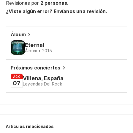
Tu
Revisiones por
2 personas
.
¿Viste algún error? Envíanos una revisión.
Y 
An
Álbum
Eternal
So
Álbum • 2015
We
Próximos conciertos
Un
AGO
Villena, España
An
07
Leyendas Del Rock
N
A 
Artículos relacionados