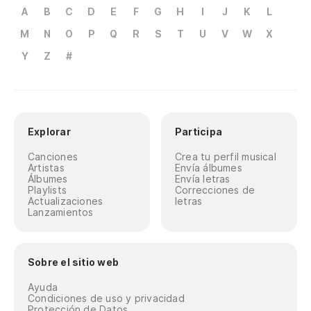
A
B
C
D
E
F
G
H
I
J
K
L
M
N
O
P
Q
R
S
T
U
V
W
X
Y
Z
#
Explorar
Participa
Canciones
Crea tu perfil musical
Artistas
Envía álbumes
Álbumes
Envía letras
Playlists
Correcciones de
Actualizaciones
letras
Lanzamientos
Sobre el sitio web
Ayuda
Condiciones de uso y privacidad
Protección de Datos