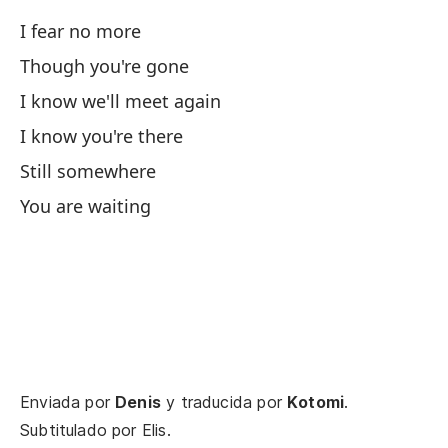
I fear no more
No
Though you're gone
I know we'll meet again
Aú
I know you're there
Yo
Still somewhere
You are waiting
Si
Ye
Do
So
Enviada por
Denis
y traducida por
Kotomi
.
I 
Subtitulado por
Elis
.