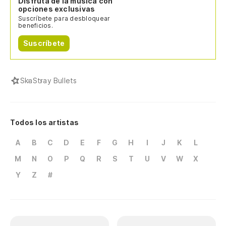
Disfruta de la música con
opciones exclusivas
Suscríbete para desbloquear
beneficios.
Suscríbete
Ska
Stray Bullets
Todos los artistas
A
B
C
D
E
F
G
H
I
J
K
L
M
N
O
P
Q
R
S
T
U
V
W
X
Y
Z
#