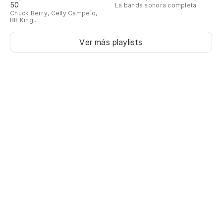
50
We
La banda sonora completa
Chuck Berry, Celly Campelo,
BB King...
Ver más playlists