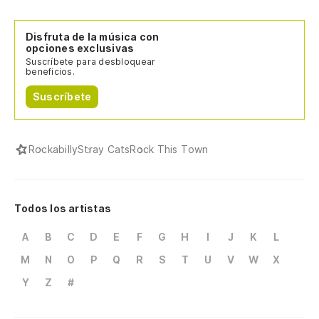
Disfruta de la música con
opciones exclusivas
Suscríbete para desbloquear
beneficios.
Suscríbete
Rockabilly
Stray Cats
Rock This Town
Todos los artistas
A
B
C
D
E
F
G
H
I
J
K
L
M
N
O
P
Q
R
S
T
U
V
W
X
Y
Z
#