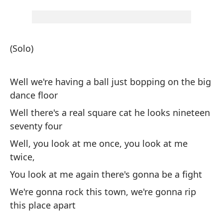
I'
fo
Bu
(Solo)
to
We
Well we're having a ball just bopping on the big
pl
dance floor
Va
Well there's a real square cat he looks nineteen
in
seventy four
C'
Well, you look at me once, you look at me
twice,
You look at me again there's gonna be a fight
Va
ad
We're gonna rock this town, we're gonna rip
this place apart
We