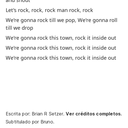
and shout
Let's rock, rock, rock man rock, rock
We're gonna rock till we pop, We're gonna roll
till we drop
We're gonna rock this town, rock it inside out
(S
We're gonna rock this town, rock it inside out
We're gonna rock this town, rock it inside out
Bu
pi
We
fl
Bu
pa
Escrita por: Brian R Setzer.
Ver créditos completos.
We
Subtitulado por
Bruno
.