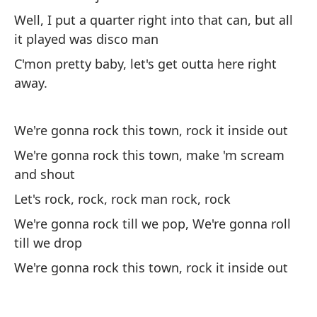
Well, I put a quarter right into that can, but all
Ma
it played was disco man
Ma
C'mon pretty baby, let's get outta here right
Bu
away.
bi
We
We're gonna rock this town, rock it inside out
be
We're gonna rock this town, make 'm scream
and shout
Bu
Let's rock, rock, rock man rock, rock
re
We're gonna rock till we pop, We're gonna roll
We
till we drop
ba
We're gonna rock this town, rock it inside out
To
dó