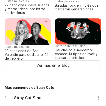
Listas musicales
Listas musicales
22 canciones sobre sueños
Baladas rock en inglés que
Va
y metas: descubre letras
marcaron generaciones
motivadoras
gr
We
sh
Va
Historia de la música
Listas musicales
Le
Del clásico al moderno:
10 canciones de San
conoce 13 tipos de rock y
Valentín para dedicar el 14
sus características
de febrero
Va
Ver más en el blog
ro
We
dr
Más canciones de Stray Cats
Va
Stray Cat Strut
es