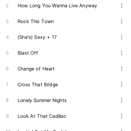
We
How Long You Wanna Live Anyway
(S
Rock This Town
(She's) Sexy + 17
Va
ad
Blast Off
We
Change of Heart
Va
gr
Cross That Bridge
We
Lonely Summer Nights
sh
Va
Look At That Cadillac
Le