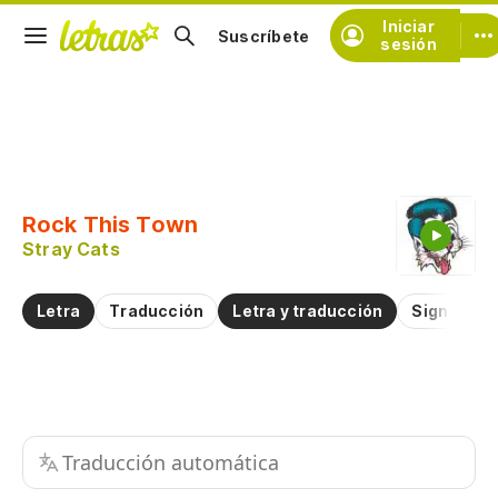
Iniciar
Suscríbete
sesión
Copiar fragmento
Copiar toda la letra
Rock This Town
Practicar la pronunciación de
Stray Cats
Comentar sobre este fragmento
Letra
Traducción
Letra y traducción
Significad
Traducción automática