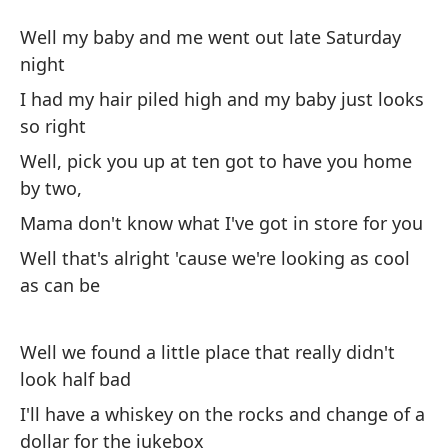
Ro
Well my baby and me went out late Saturday
Ro
night
I had my hair piled high and my baby just looks
Bu
so right
po
Well, pick you up at ten got to have you home
We
by two,
Mama don't know what I've got in store for you
Te
bi
Well that's alright 'cause we're looking as cool
as can be
I 
ri
Well we found a little place that really didn't
Bu
look half bad
ca
I'll have a whiskey on the rocks and change of a
We
dollar for the jukebox