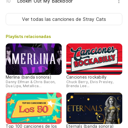
Lookin' Out My Backdoor
Va
ro
Ver todas las canciones
de Stray Cats
We
dr
Playlists relacionadas
Va
ad
We
Merlina (banda sonora)
Canciones rockabilly
Va
Danny Elfman & Chris Bacon,
Chuck Berry, Elvis Presley,
Dua Lipa, Metallica...
Brenda Lee...
ad
We
Va
ad
Top 100 canciones de los
Eternals (banda sonora)