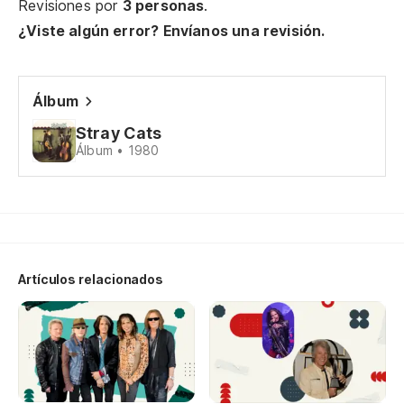
se
Revisiones por
3 personas
.
¿Viste algún error? Envíanos una revisión.
Bu
We
Álbum
Si
Stray Cats
Álbum • 1980
Yo
Va
de
We
pl
Artículos relacionados
Va
ad
We