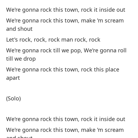
Va
We're gonna rock this town, rock it inside out
gr
We're gonna rock this town, make 'm scream
We
and shout
sh
Let's rock, rock, rock man rock, rock
Va
We're gonna rock till we pop, We're gonna roll
Le
till we drop
We're gonna rock this town, rock this place
Va
apart
ro
We
(Solo)
dr
Va
We're gonna rock this town, rock it inside out
ad
We're gonna rock this town, make 'm scream
We