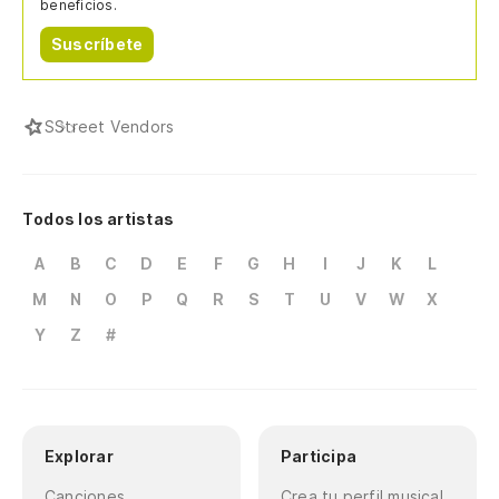
beneficios.
Suscríbete
S
Street Vendors
Todos los artistas
A
B
C
D
E
F
G
H
I
J
K
L
M
N
O
P
Q
R
S
T
U
V
W
X
Y
Z
#
Explorar
Participa
Canciones
Crea tu perfil musical