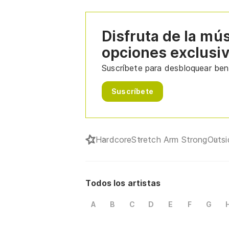
Disfruta de la mú
opciones exclusi
Suscríbete para desbloquear bene
Suscríbete
Hardcore
Stretch Arm Strong
Outsi
Todos los artistas
A
B
C
D
E
F
G