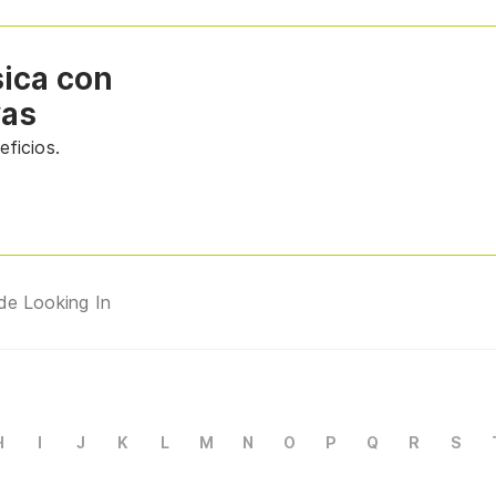
sica con
vas
ficios.
de Looking In
H
I
J
K
L
M
N
O
P
Q
R
S