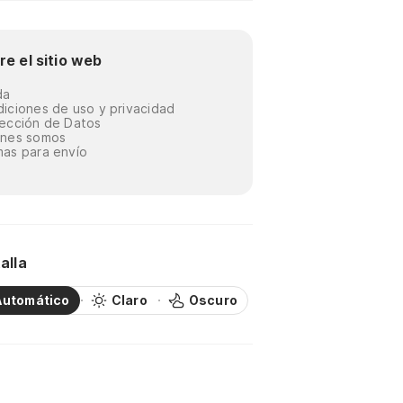
re el sitio web
da
iciones de uso y privacidad
ección de Datos
énes somos
as para envío
alla
Automático
Claro
Oscuro