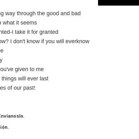
ong way through the good and bad
n what it seems
ted-I take it for granted
ow? I don't know if you will everknow
me
ty
you've given to me
things will ever last
es of our past!
Envíanoslo.
ión.