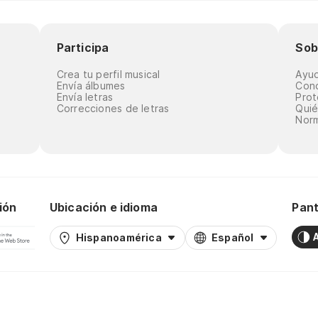
Participa
Sob
Crea tu perfil musical
Ayu
Envía álbumes
Cond
Envía letras
Prot
Correcciones de letras
Qui
Norm
ión
Ubicación e idioma
Pant
Hispanoamérica
Español