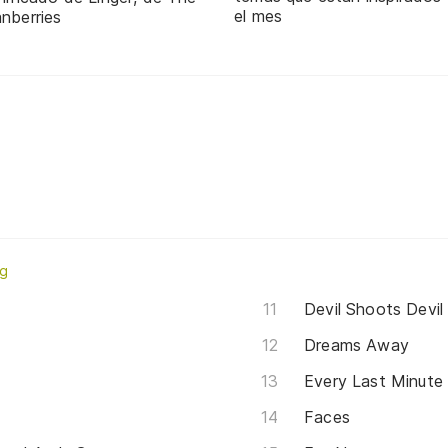
el mes
nberries
ng
Devil Shoots Devil
Dreams Away
Every Last Minute
Faces