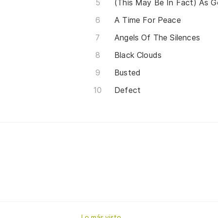
(This May Be In Fact) As G
A Time For Peace
Angels Of The Silences
Black Clouds
Busted
Defect
Lo más visto