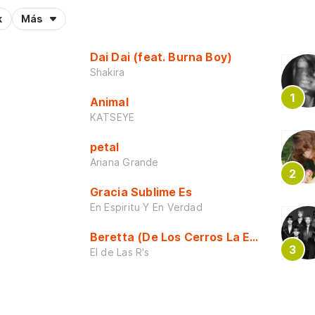
k
Más
Dai Dai (feat. Burna Boy)
Shakira
Animal
KATSEYE
petal
Ariana Grande
Gracia Sublime Es
En Espiritu Y En Verdad
Beretta (De Los Cerros La Escuela)
El de Las R's