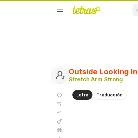
Outside Looking In
Stretch Arm Strong
Agregar
Letra
Traducción
a
Agregar
favoritos
a
Tamaño
playlist
de la
fuente
Acordes
Imprimir