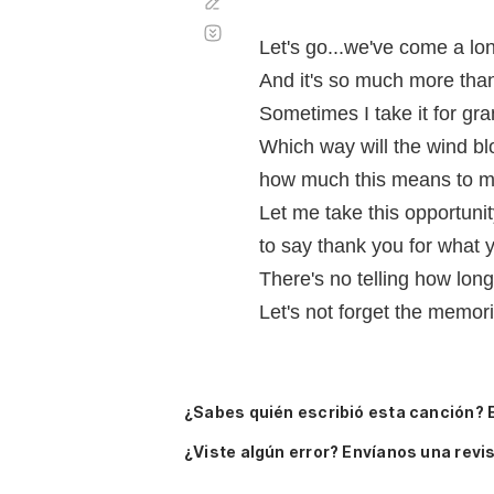
Corregir
Desplazamiento
automático
Let's go...we've come a l
And it's so much more tha
Sometimes I take it for gran
Which way will the wind bl
how much this means to 
Let me take this opportuni
to say thank you for what 
There's no telling how long 
Let's not forget the memori
¿Sabes quién escribió esta canción? 
¿Viste algún error? Envíanos una revis