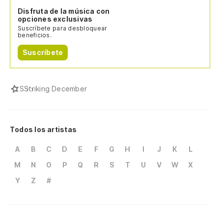
Disfruta de la música con
opciones exclusivas
Suscríbete para desbloquear
beneficios.
Suscríbete
S
Striking December
Todos los artistas
A
B
C
D
E
F
G
H
I
J
K
L
M
N
O
P
Q
R
S
T
U
V
W
X
Y
Z
#