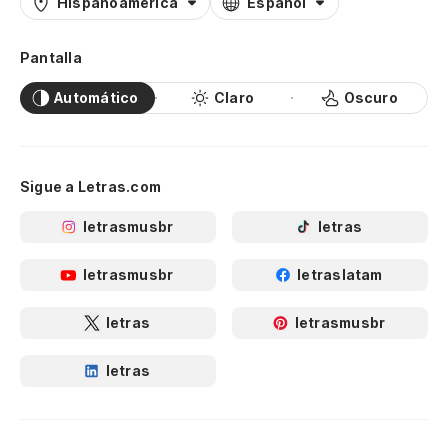
Hispanoamérica
Español
Pantalla
Automático
Claro
Oscuro
Sigue a Letras.com
letrasmusbr
letras
letrasmusbr
letraslatam
letras
letrasmusbr
letras