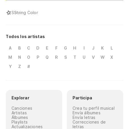
S
String Color
Todos los artistas
A
B
C
D
E
F
G
H
I
J
K
L
M
N
O
P
Q
R
S
T
U
V
W
X
Y
Z
#
Explorar
Participa
Canciones
Crea tu perfil musical
Artistas
Envía álbumes
Álbumes
Envía letras
Playlists
Correcciones de
Actualizaciones
letras