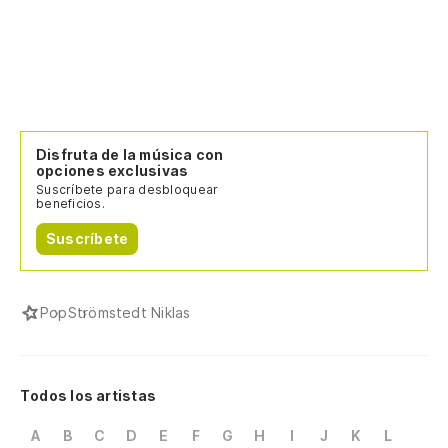
Disfruta de la música con
opciones exclusivas
Suscríbete para desbloquear
beneficios.
Suscríbete
Pop
Strömstedt Niklas
Todos los artistas
A
B
C
D
E
F
G
H
I
J
K
L