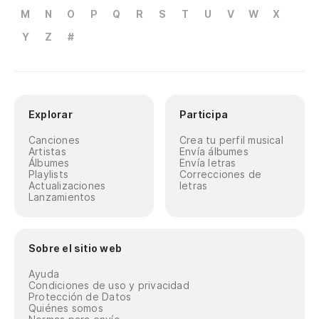
M
N
O
P
Q
R
S
T
U
V
W
X
Y
Z
#
Explorar
Participa
Canciones
Crea tu perfil musical
Artistas
Envía álbumes
Álbumes
Envía letras
Playlists
Correcciones de
Actualizaciones
letras
Lanzamientos
Sobre el sitio web
Ayuda
Condiciones de uso y privacidad
Protección de Datos
Quiénes somos