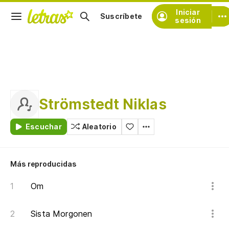
Iniciar
Suscríbete
sesión
Strömstedt Niklas
Escuchar
Aleatorio
Más reproducidas
Om
Sista Morgonen