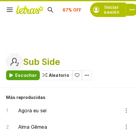
Suscríbete
Iniciar
sesión
Sub Side
Escuchar
Aleatorio
Más reproducidas
Agora eu sei
Alma Gêmea