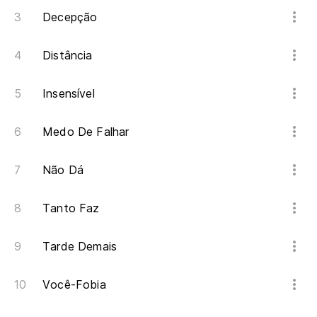
Decepção
Distância
Insensível
Medo De Falhar
Não Dá
Tanto Faz
Tarde Demais
Você-Fobia