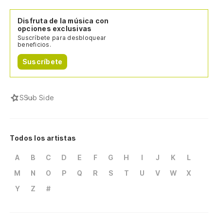
Disfruta de la música con
opciones exclusivas
Suscríbete para desbloquear
beneficios.
Suscríbete
S
Sub Side
Todos los artistas
A
B
C
D
E
F
G
H
I
J
K
L
M
N
O
P
Q
R
S
T
U
V
W
X
Y
Z
#