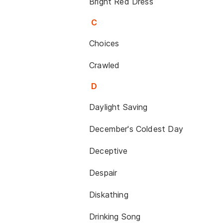
Bright Red Dress
C
Choices
Crawled
D
Daylight Saving
December's Coldest Day
Deceptive
Despair
Diskathing
Drinking Song