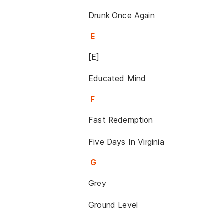
Drunk Once Again
E
[E]
Educated Mind
F
Fast Redemption
Five Days In Virginia
G
Grey
Ground Level