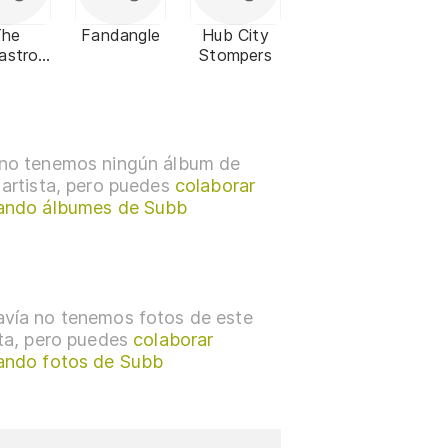
The
Fandangle
Hub City
astrop
Stompers
hes
no tenemos ningún álbum de
 artista, pero puedes
colaborar
ando álbumes de Subb
vía no tenemos fotos de este
sta, pero puedes
colaborar
ando fotos de Subb