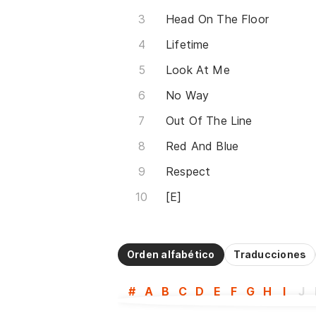
Head On The Floor
Lifetime
Look At Me
No Way
Out Of The Line
Red And Blue
Respect
[E]
Orden alfabético
Traducciones
#
A
B
C
D
E
F
G
H
I
J