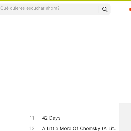
Su
42 Days
A Little More Of Chomsky (A Little Less Of You And Me)