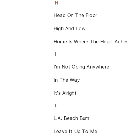
H
Head On The Floor
High And Low
Home Is Where The Heart Aches
I
I'm Not Going Anywhere
In The Way
It's Alright
L
L.A. Beach Bum
Leave It Up To Me