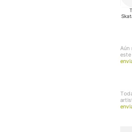
Skat
Aún 
este
envi
Toda
arti
envi