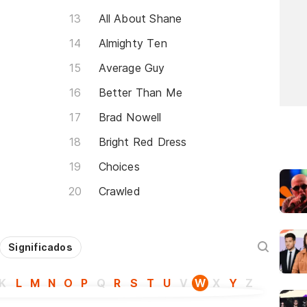
All About Shane
Almighty Ten
Average Guy
Better Than Me
Brad Nowell
Bright Red Dress
Choices
Crawled
Significados
K
L
M
N
O
P
Q
R
S
T
U
V
W
X
Y
Z