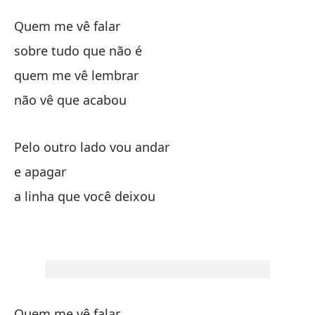
T
Quem me vê falar
A
sobre tudo que não é
quem me vê lembrar
Qu
não vê que acabou
so
Pelo outro lado vou andar
qu
e apagar
a linha que você deixou
no
Po
Pe
Quem me vê falar