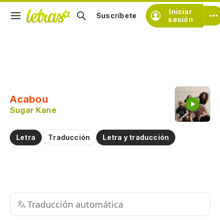
Iniciar
Suscríbete
sesión
Copiar fragmento
Copiar toda la letra
Acabou
Practicar la pronunciación de
Sugar Kane
Comentar sobre este fragmento
Letra
Traducción
Letra y traducción
Traducción automática