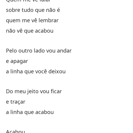
y 
sobre tudo que não é
la
quem me vê lembrar
não vê que acabou
Pelo outro lado vou andar
e apagar
Qu
a linha que você deixou
so
Do meu jeito vou ficar
e traçar
qu
a linha que acabou
no
Acabou