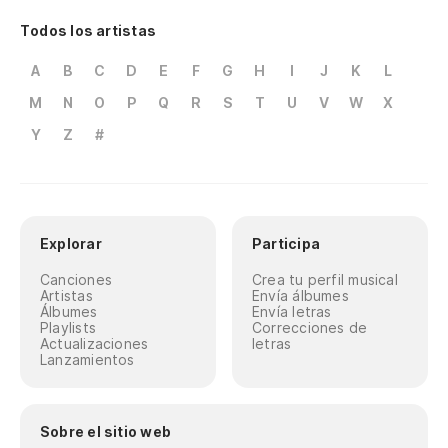
Todos los artistas
A
B
C
D
E
F
G
H
I
J
K
L
M
N
O
P
Q
R
S
T
U
V
W
X
Y
Z
#
Explorar
Participa
Canciones
Crea tu perfil musical
Artistas
Envía álbumes
Álbumes
Envía letras
Playlists
Correcciones de
Actualizaciones
letras
Lanzamientos
Sobre el sitio web