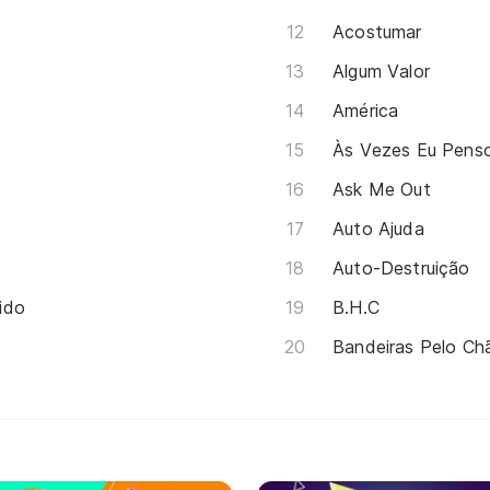
Acostumar
Algum Valor
América
Às Vezes Eu Pens
Ask Me Out
Auto Ajuda
Auto-Destruição
ido
B.H.C
Bandeiras Pelo Ch