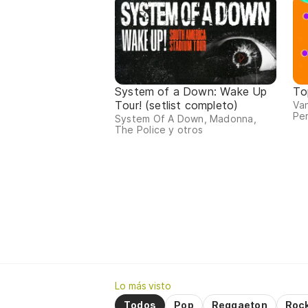
System of a Down: Wake Up
To
Tour! (setlist completo)
Van
Per
System Of A Down, Madonna,
The Police y otros
Lo más visto
Todos
Pop
Reggaeton
Roc