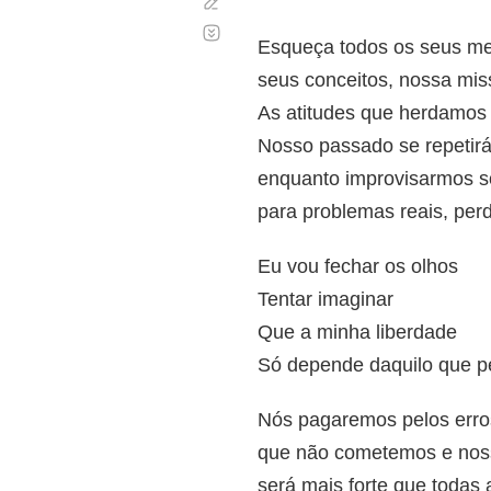
Corregir
Desplazamiento
automático
Esqueça todos os seus m
seus conceitos, nossa mi
As atitudes que herdamos
Nosso passado se repetir
enquanto improvisarmos s
para problemas reais, per
Eu vou fechar os olhos
Tentar imaginar
Que a minha liberdade
Só depende daquilo que 
Nós pagaremos pelos erro
que não cometemos e nos
será mais forte que todas