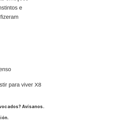
stintos e
 fizeram
penso
stir para viver X8
ivocados? Avísanos.
ión.