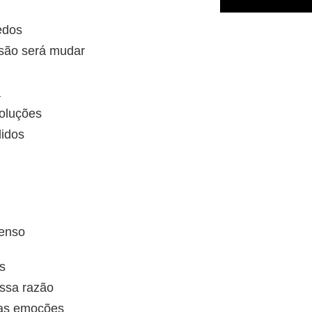
edos
ssão será mudar
á
oluções
didos
penso
s
ssa razão
 as emoções