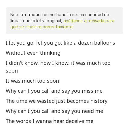
Nuestra traducción no tiene la misma cantidad de
líneas que la letra original,
ayúdanos a revisarla para
que se muestre correctamente.
I let you go, let you go, like a dozen balloons
Te
si
Without even thinking
fu
I didn't know, now I know, it was much too
¿P
soon
ex
It was much too soon
co
y 
Why can't you call and say you miss me
qu
The time we wasted just becomes history
¿Q
Why can't you call and say you need me
ti
si
The words I wanna hear deceive me
si