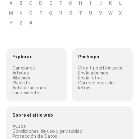
A
B
C
D
E
F
G
H
I
J
K
L
M
N
O
P
Q
R
S
T
U
V
W
X
Y
Z
#
Explorar
Participa
Canciones
Crea tu perfil musical
Artistas
Envía álbumes
Álbumes
Envía letras
Playlists
Correcciones de
Actualizaciones
letras
Lanzamientos
Sobre el sitio web
Ayuda
Condiciones de uso y privacidad
Protección de Datos