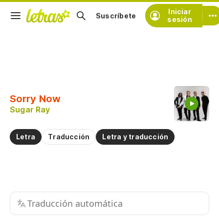
Iniciar
Suscríbete
sesión
Copiar fragmento
Copiar toda la letra
Sorry Now
Practicar la pronunciación de
Sugar Ray
Comentar sobre este fragmento
Letra
Traducción
Letra y traducción
Traducción automática