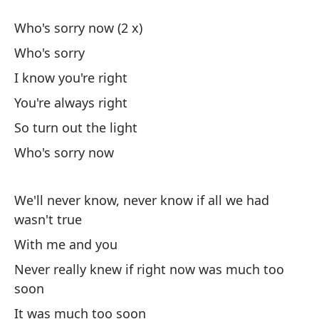
y 
Who's sorry now (2 x)
pr
Who's sorry
pu
ti
I know you're right
hi
You're always right
ne
So turn out the light
en
si
Who's sorry now
As
ah
We'll never know, never know if all we had
de
wasn't true
pu
With me and you
ti
hi
Never really knew if right now was much too
me
soon
oí
It was much too soon