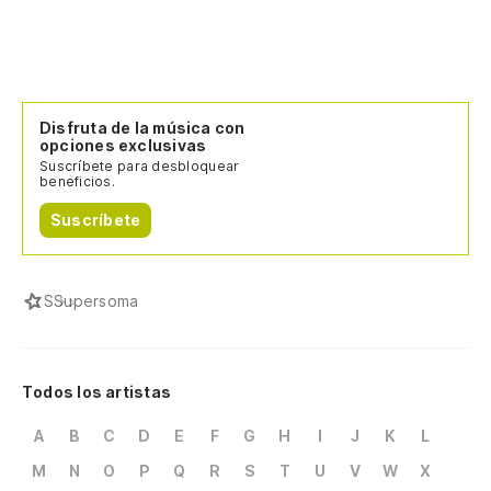
Disfruta de la música con
opciones exclusivas
Suscríbete para desbloquear
beneficios.
Suscríbete
S
Supersoma
Todos los artistas
A
B
C
D
E
F
G
H
I
J
K
L
M
N
O
P
Q
R
S
T
U
V
W
X