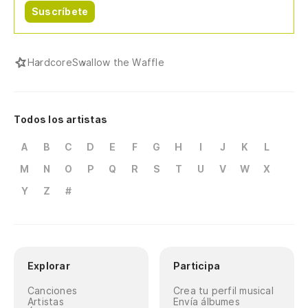
Suscríbete
Hardcore
Swallow the Waffle
Todos los artistas
A
B
C
D
E
F
G
H
I
J
K
L
M
N
O
P
Q
R
S
T
U
V
W
X
Y
Z
#
Explorar
Participa
Canciones
Crea tu perfil musical
Artistas
Envía álbumes