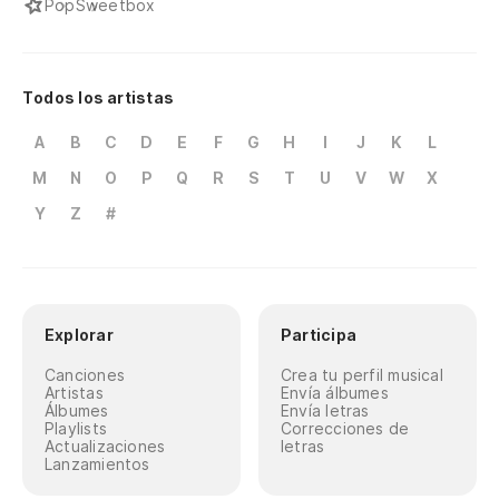
Pop
Sweetbox
Todos los artistas
A
B
C
D
E
F
G
H
I
J
K
L
M
N
O
P
Q
R
S
T
U
V
W
X
Y
Z
#
Explorar
Participa
Canciones
Crea tu perfil musical
Artistas
Envía álbumes
Álbumes
Envía letras
Playlists
Correcciones de
Actualizaciones
letras
Lanzamientos