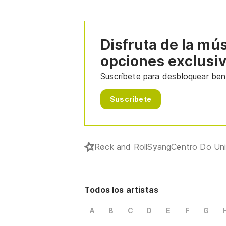
Disfruta de la mú
opciones exclusi
Suscríbete para desbloquear bene
Suscríbete
Rock and Roll
Syang
Centro Do Un
Todos los artistas
A
B
C
D
E
F
G