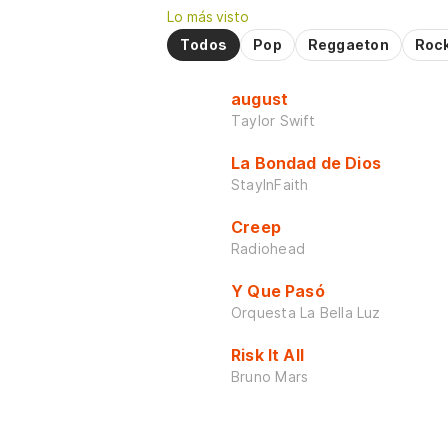
Lo más visto
Todos
Pop
Reggaeton
Roc
august
Taylor Swift
La Bondad de Dios
StayInFaith
Creep
Radiohead
Y Que Pasó
Orquesta La Bella Luz
Risk It All
Bruno Mars