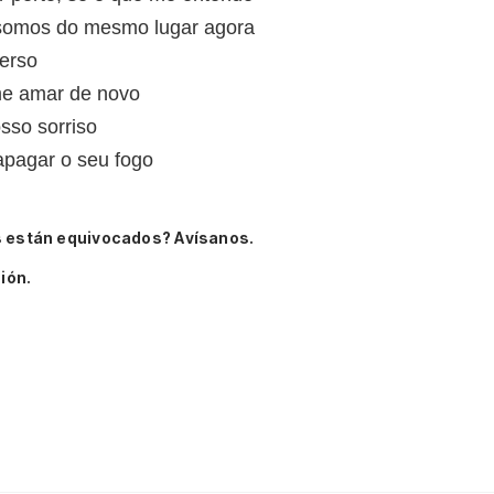
 somos do mesmo lugar agora
verso
me amar de novo
sso sorriso
pagar o seu fogo
s están equivocados? Avísanos.
ión.