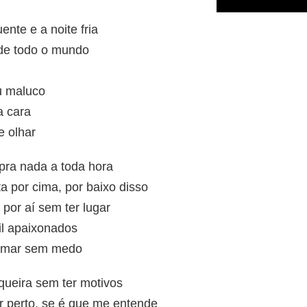
ente e a noite fria
 de todo o mundo
u maluco
a cara
e olhar
 pra nada a toda hora
a por cima, por baixo disso
por aí sem ter lugar
il apaixonados
 amar sem medo
queira sem ter motivos
r perto, se é que me entende