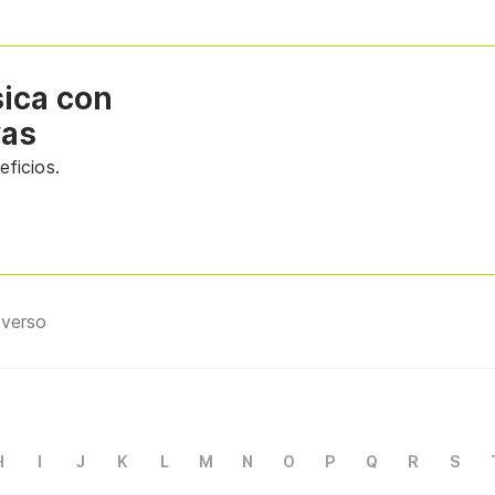
sica con
vas
ficios.
iverso
H
I
J
K
L
M
N
O
P
Q
R
S