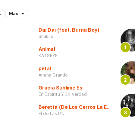
k
Más
Dai Dai (feat. Burna Boy)
Shakira
Animal
KATSEYE
petal
Ariana Grande
Gracia Sublime Es
En Espiritu Y En Verdad
Beretta (De Los Cerros La Escuela)
El de Las R's