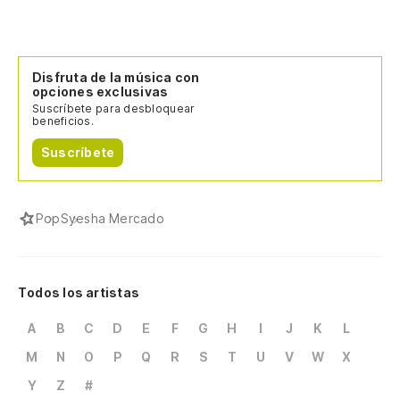
Disfruta de la música con
opciones exclusivas
Suscríbete para desbloquear
beneficios.
Suscríbete
Pop
Syesha Mercado
Todos los artistas
A
B
C
D
E
F
G
H
I
J
K
L
M
N
O
P
Q
R
S
T
U
V
W
X
Y
Z
#