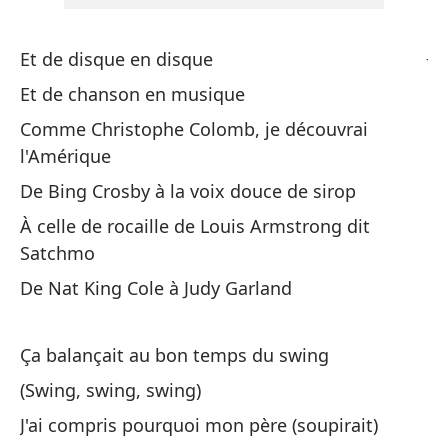
lo
J'
Et de disque en disque
Et de chanson en musique
Si
Comme Christophe Colomb, je découvrai
Sa
l'Amérique
De Bing Crosby à la voix douce de sirop
Es
À celle de rocaille de Louis Armstrong dit
ti
Satchmo
Ça
De Nat King Cole à Judy Garland
(C
(S
Ça balançait au bon temps du swing
(Swing, swing, swing)
En
J'ai compris pourquoi mon père (soupirait)
pa