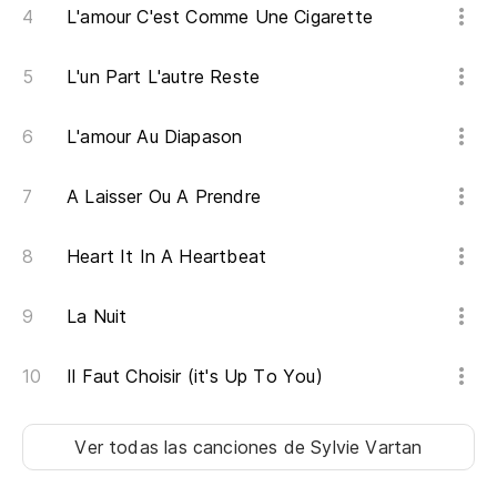
L'amour C'est Comme Une Cigarette
To
J'
L'un Part L'autre Reste
De
L'amour Au Diapason
co
De
A Laisser Ou A Prendre
Ju
Heart It In A Heartbeat
s
Je
La Nuit
Me
Il Faut Choisir (it's Up To You)
J'
Ver todas las canciones
de Sylvie Vartan
Te
sw