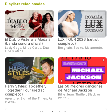
Playlists relacionadas
D'
Co
(V
El Diablo Viste a la Moda 2
LUX TOUR 2026 (setlist
(banda sonora oficial)
completo)
Lady Gaga, Miley Cyrus, Dua
Berghain, Saoko, Malamente...
Lipa y otros
(V
(V
(V
Harry Styles: Together,
Las 50 mejores canciones
Me
Together Tour (setlist
de Michael Jackson
completo)
Billie Jean, Thriller, Black or
White...
J'
Aperture, Sign of the Times, As
It Was...
Te