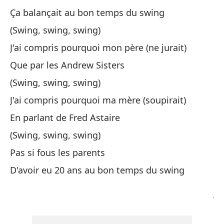
Su
Ça balançait au bon temps du swing
(Swing, swing, swing)
Y 
J'ai compris pourquoi mon père (ne jurait)
Et 
Que par les Andrew Sisters
So
(Swing, swing, swing)
Il
J'ai compris pourquoi ma mère (soupirait)
En parlant de Fred Astaire
Me
(Swing, swing, swing)
Mo
Pas si fous les parents
Es
D'avoir eu 20 ans au bon temps du swing
me
J'
De