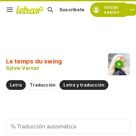
Iniciar
Suscríbete
sesión
Copiar fragmento
Copiar toda la letra
Le temps du swing
Practicar la pronunciación de
Sylvie Vartan
Comentar sobre este fragmento
Letra
Traducción
Letra y traducción
Traducción automática