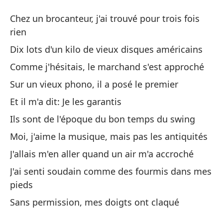
El
Chez un brocanteur, j'ai trouvé pour trois fois
L
rien
Dix lots d'un kilo de vieux disques américains
En
Comme j'hésitais, le marchand s'est approché
po
Sur un vieux phono, il a posé le premier
Ch
Et il m'a dit: Je les garantis
Di
Ils sont de l'époque du bon temps du swing
am
Moi, j'aime la musique, mais pas les antiquités
Di
J'allais m'en aller quand un air m'a accroché
Mi
J'ai senti soudain comme des fourmis dans mes
pieds
Co
Sans permission, mes doigts ont claqué
En