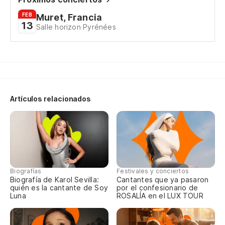
Es
ti
FEB
Muret, Francia
13
Salle horizon Pyrénées
Ça
(C
(S
En
Artículos relacionados
J'
En
Au
Biografías
Festivales y conciertos
Biografía de Karol Sevilla:
Cantantes que ya pasaron
(C
quién es la cantante de Soy
por el confesionario de
Luna
ROSALÍA en el LUX TOUR
(S