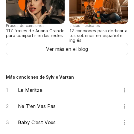
En
J'
Frases de canciones
Listas musicales
Ha
117 frases de Ariana Grande
12 canciones para dedicar a
para compartir en las redes
tus sobrinos en español e
En
inglés
Ver más en el blog
(C
(S
Más canciones de Sylvie Vartan
Lo
La Maritza
Pa
Ha
Ne T'en Vas Pas
ti
Baby C'est Vous
D'