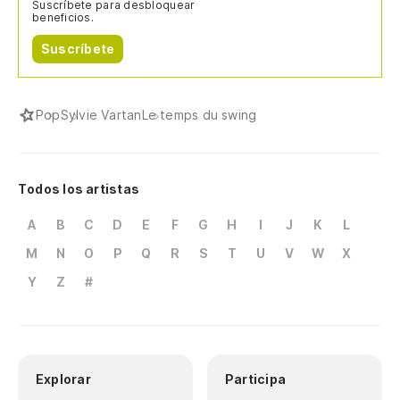
Suscríbete para desbloquear
beneficios.
Ve
Suscríbete
Co
Co
Pop
Sylvie Vartan
Le temps du swing
Todos los artistas
A
B
C
D
E
F
G
H
I
J
K
L
M
N
O
P
Q
R
S
T
U
V
W
X
Y
Z
#
Explorar
Participa