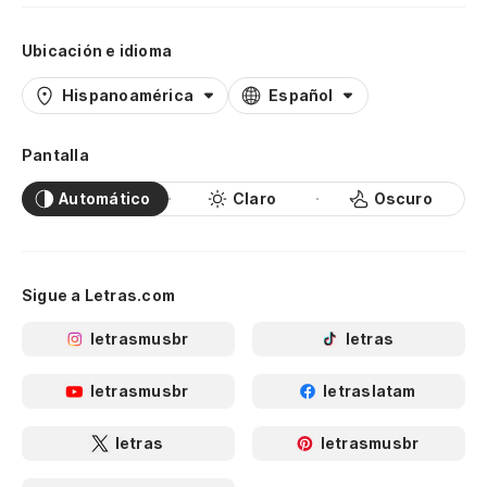
Ubicación e idioma
Hispanoamérica
Español
Pantalla
Automático
Claro
Oscuro
Sigue a Letras.com
letrasmusbr
letras
letrasmusbr
letraslatam
letras
letrasmusbr