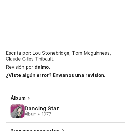
Et
Co
Co
De
Escrita por: Lou Stonebridge, Tom Mcguinness,
De
Claude Gilles Thibault.
Revisión por
dalmo
.
Al
¿Viste algún error? Envíanos una revisión.
Ar
À 
Álbum
De
Dancing Star
De
Álbum • 1977
Próximos conciertos