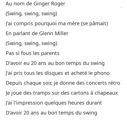
Au nom de Ginger Roger
J'
(Swing, swing, swing)
Só
J'ai compris pourquoi ma mère (se pâmait)
Qu
En parlant de Glenn Miller
(Swing, swing, swing)
(C
Pas si fous les parents
(S
D'avoir eu 20 ans au bon temps du swing
En
J'ai pris tous les disques et acheté le phono
J'
Depuis chaque soir, je donne des concerts rétro
Ha
Je joue des tramps sur des cartons à chapeaux
J'ai l'impression quelques heures durant
En
D'avoir 20 ans au bon temps du swing
(C
(S