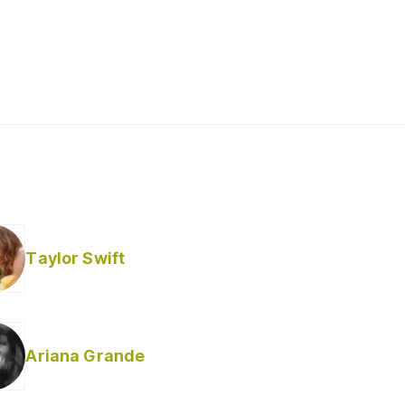
Taylor Swift
Ariana Grande
Helabusador) [explícita]