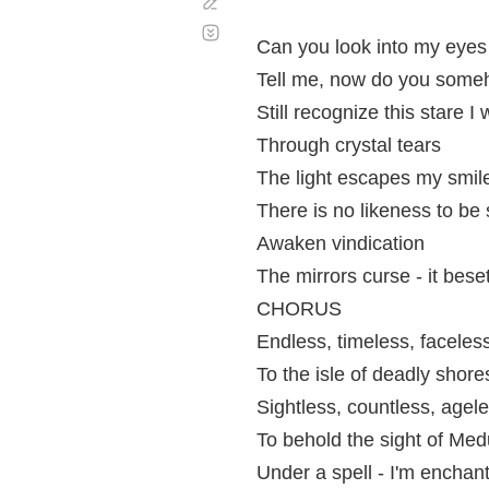
Corregir
Desplazamiento
automático
Can you look into my eyes
Tell me, now do you som
Still recognize this stare I
Through crystal tears
The light escapes my smil
There is no likeness to be 
Awaken vindication
The mirrors curse - it bes
CHORUS
Endless, timeless, faceless
To the isle of deadly shore
Sightless, countless, agele
To behold the sight of Me
Under a spell - I'm enchan