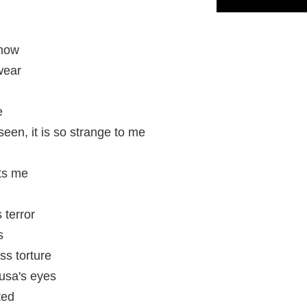
ehow
 wear
e
seen, it is so strange to me
ets me
 terror
s
ss torture
dusa's eyes
ted