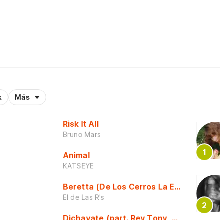
k
Más
Risk It All
Bruno Mars
Animal
KATSEYE
Beretta (De Los Cerros La Escuela)
El de Las R's
Dichavate (part. Rey Tony, Dj Honda y 