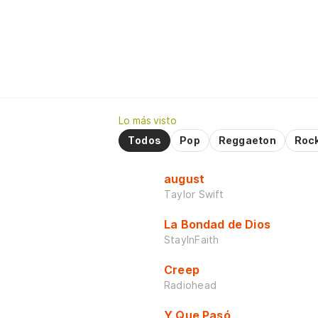
Lo más visto
Todos
Pop
Reggaeton
Roc
august
Taylor Swift
La Bondad de Dios
StayInFaith
Creep
Radiohead
Y Que Pasó