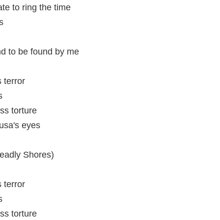
te to ring the time
s
nd to be found by me
 terror
s
ss torture
dusa's eyes
Deadly Shores)
 terror
s
ss torture