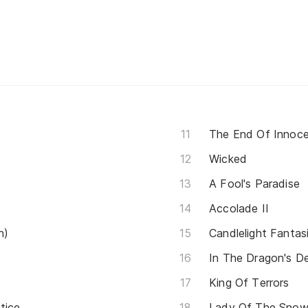
The End Of Innoc
Wicked
A Fool's Paradise
Accolade II
n)
Candlelight Fantas
In The Dragon's D
King Of Terrors
tice
Lady Of The Sno