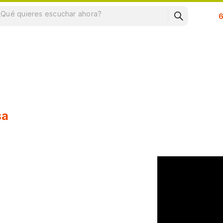
Su
sa