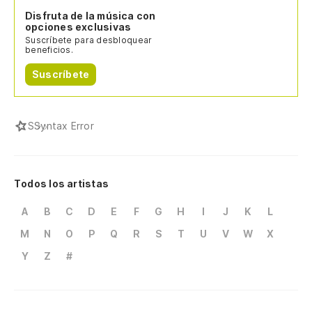
Disfruta de la música con
opciones exclusivas
Suscríbete para desbloquear
beneficios.
Suscríbete
S
Syntax Error
Todos los artistas
A
B
C
D
E
F
G
H
I
J
K
L
M
N
O
P
Q
R
S
T
U
V
W
X
Y
Z
#