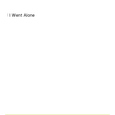
I
I Went Alone