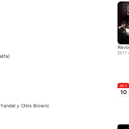
Revo
2011 
lifa)
OCT
10
)
 Yandel y Chris Brown)