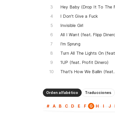
I Don't Give a Fuck
Invisible Girl
All I Want (feat. Flipp Diner
I'm Sprung
1UP (feat. Profit Dinero)
Orden alfabético
Traducciones
#
A
B
C
D
E
F
G
H
I
J