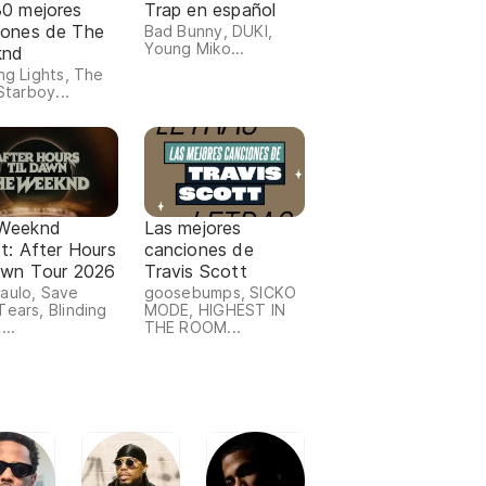
30 mejores
Trap en español
iones de The
Bad Bunny, DUKI,
Young Miko...
knd
ing Lights, The
 Starboy...
Weeknd
Las mejores
st: After Hours
canciones de
Dawn Tour 2026
Travis Scott
aulo, Save
goosebumps, SICKO
Tears, Blinding
MODE, HIGHEST IN
...
THE ROOM...