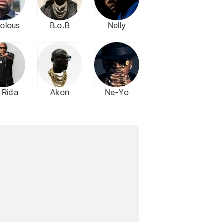
olous
B.o.B
Nelly
 Rida
Akon
Ne-Yo