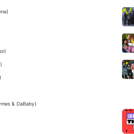
yne)
or)
)
)
ymes & DaBaby)