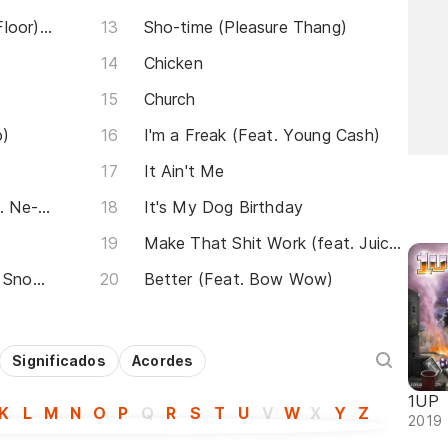
Hey Baby (Drop It To The Floor) (feat. Pitbull)
Sho-time (Pleasure Thang)
Chicken
Church
o)
I'm a Freak (Feat. Young Cash)
It Ain't Me
Turn All The Lights On (feat. Ne-yo)
It's My Dog Birthday
Make That Shit Work (feat. Juicy J)
That's How We Ballin (feat. Snoop Dogg)
Better (Feat. Bow Wow)
Significados
Acordes
1UP
K
L
M
N
O
P
Q
R
S
T
U
V
W
X
Y
Z
2019 