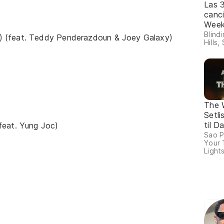
Las 
canc
Wee
Blind
) (feat. Teddy Penderazdoun & Joey Galaxy)
Hills,
The 
Setli
til 
feat. Yung Joc)
Sao P
Your 
Lights