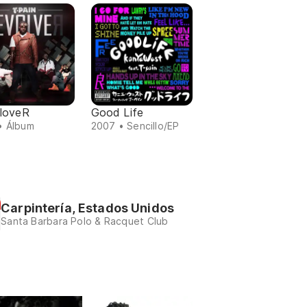
loveR
Good Life
• Álbum
2007 • Sencillo/EP
Carpintería, Estados Unidos
Santa Barbara Polo & Racquet Club