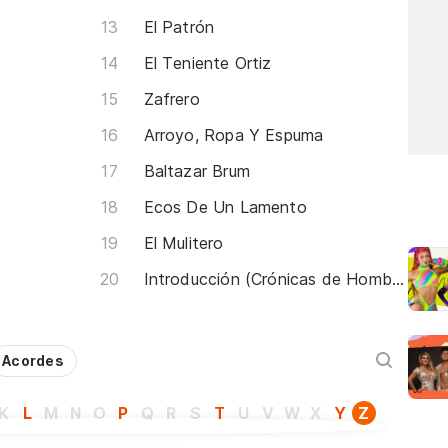
El Patrón
El Teniente Ortiz
Zafrero
Arroyo, Ropa Y Espuma
Baltazar Brum
Ecos De Un Lamento
El Mulitero
Introducción (Crónicas de Hombres Libres)
Acordes
K
L
M
N
O
P
Q
R
S
T
U
V
W
X
Y
Z