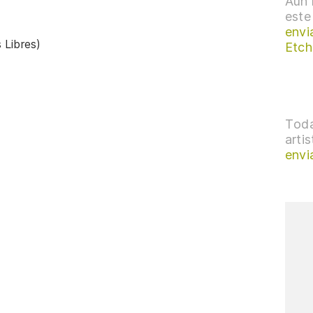
Aún 
este
envi
 Libres)
Etch
Toda
arti
envi