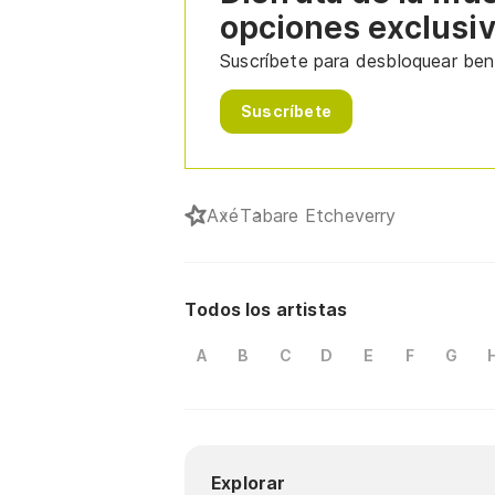
opciones exclusi
Suscríbete para desbloquear bene
Suscríbete
Axé
Tabare Etcheverry
Todos los artistas
A
B
C
D
E
F
G
Explorar