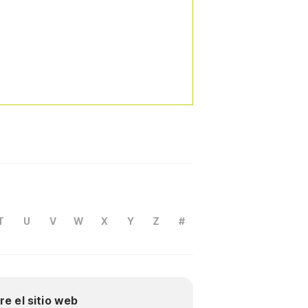
T
U
V
W
X
Y
Z
#
re el sitio web