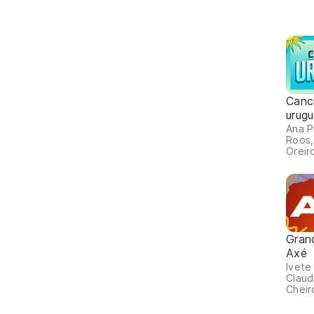
Canc
urug
Ana P
Roos,
Oreiro
Gran
Axé
Ivete
Claud
Cheir