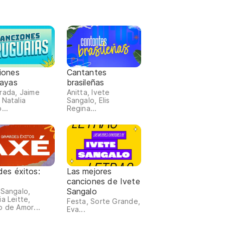
iones
Cantantes
uayas
brasileñas
rada, Jaime
Anitta, Ivete
 Natalia
Sangalo, Elis
...
Regina...
des éxitos:
Las mejores
canciones de Ivete
Sangalo
 Sangalo,
ia Leitte,
Festa, Sorte Grande,
o de Amor...
Eva...