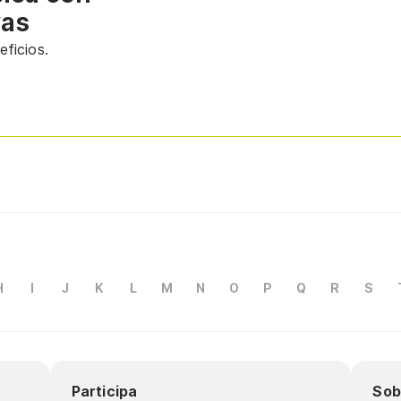
vas
ficios.
H
I
J
K
L
M
N
O
P
Q
R
S
Participa
Sob