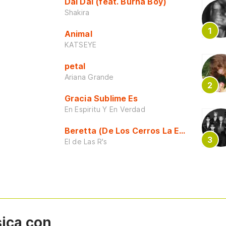
Dai Dai (feat. Burna Boy)
Shakira
Animal
KATSEYE
petal
Ariana Grande
Gracia Sublime Es
En Espiritu Y En Verdad
Beretta (De Los Cerros La Escuela)
El de Las R's
sica con