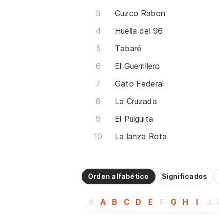
Cuzco Rabon
Huella del 96
Tabaré
El Guerrillero
Gato Federal
La Cruzada
El Pulguita
La lanza Rota
Orden alfabético
Significados
#
A
B
C
D
E
F
G
H
I
J