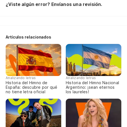
So
¿Viste algún error? Envíanos una revisión.
¡Y
or
En
Artículos relacionados
Ha
En
Ha
Analizando letras
Analizando letras
Historia del Himno de
Historia del Himno Nacional
España: descubre por qué
Argentino: ¡sean eternos
no tiene letra oficial
los laureles!