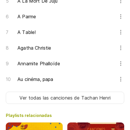
A La Mort De Juju
A Parme
A Table!
Agatha Christie
Annamite Phalloïde
Au cinéma, papa
Ver todas las canciones
de Tachan Henri
Playlists relacionadas