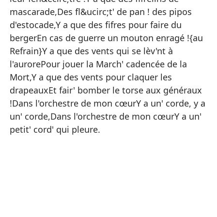
{R
mascarade,Des fl&ucirc;t' de pan ! des pipos
So
d'estocade,Y a que des fifres pour faire du
Fa
bergerEn cas de guerre un mouton enragé !{au
Refrain}Y a que des vents qui se lèv'nt à
So
l'aurorePour jouer la March' cadencée de la
c
Mort,Y a que des vents pour claquer les
¡Q
drapeauxEt fair' bomber le torse aux généraux
So
!Dans l'orchestre de mon cœurY a un' corde, y a
un' corde,Dans l'orchestre de mon cœurY a un'
¡F
petit' cord' qui pleure.
So
En
{R
So
Pa