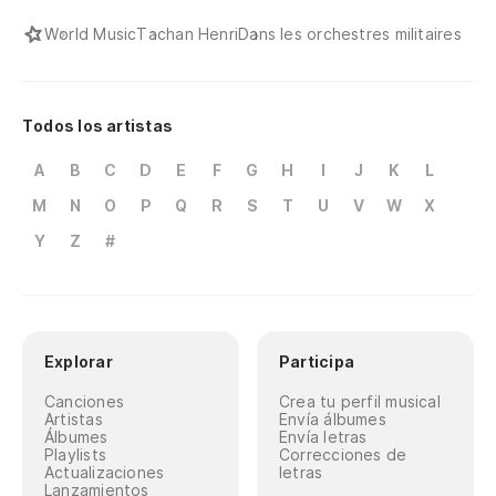
World Music
Tachan Henri
Dans les orchestres militaires
Todos los artistas
A
B
C
D
E
F
G
H
I
J
K
L
M
N
O
P
Q
R
S
T
U
V
W
X
Y
Z
#
Explorar
Participa
Canciones
Crea tu perfil musical
Artistas
Envía álbumes
Álbumes
Envía letras
Playlists
Correcciones de
Actualizaciones
letras
Lanzamientos