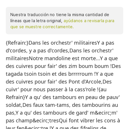
Nuestra traducción no tiene la misma cantidad de
líneas que la letra original,
ayúdanos a revisarla para
que se muestre correctamente.
{Refrain:}Dans les orchestr' militairesY a pas
En
d'cordes, y a pas d'cordes,Dans les orchestr'
No
militairesNotre mandoline est morte...Y a que
En
des cuivres pour fair' des zim boum boum !Des
Nu
tagada tsoin tsoin et des brrrrroum !Y a que
des cuivres pour fair' des Pont d'Arcole,Des
¡S
cuivr' pour nous passer à la cass'role !{au
¡T
Refrain}Y a qu' des tambours en peau de pauv'
¡S
soldat,Des faux tam-tams, des tambourins au
Ar
pas,Y a qu' des tambours de gard' m&ecirc;m'
pas champ&ecirc;tresQui font vibrer les cons à
Me
leur fen&ecirc;tre !Y a que des fifrelins de