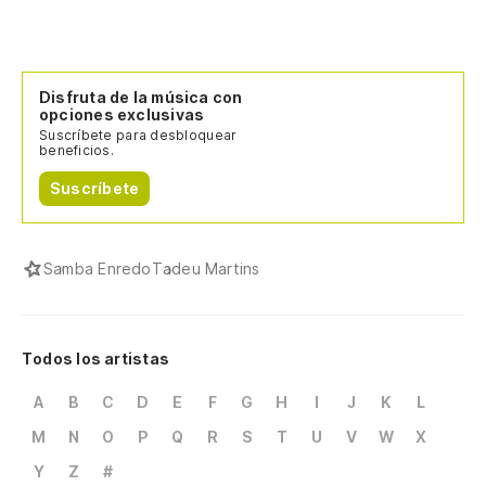
Disfruta de la música con
opciones exclusivas
Suscríbete para desbloquear
beneficios.
Suscríbete
Samba Enredo
Tadeu Martins
Todos los artistas
A
B
C
D
E
F
G
H
I
J
K
L
M
N
O
P
Q
R
S
T
U
V
W
X
Y
Z
#