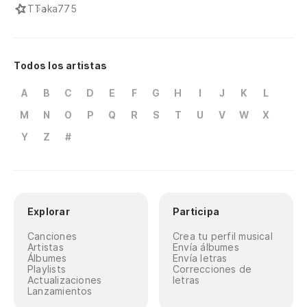
T
Taka775
Todos los artistas
A
B
C
D
E
F
G
H
I
J
K
L
M
N
O
P
Q
R
S
T
U
V
W
X
Y
Z
#
Explorar
Participa
Canciones
Crea tu perfil musical
Artistas
Envía álbumes
Álbumes
Envía letras
Playlists
Correcciones de
Actualizaciones
letras
Lanzamientos