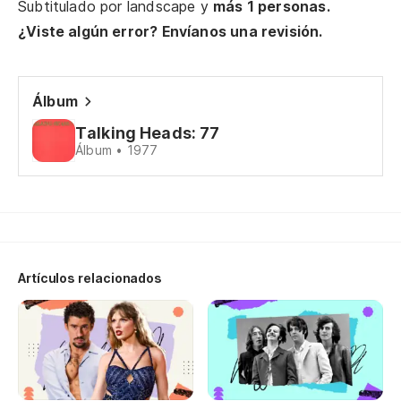
Pi
Subtitulado por
landscape
y
más 1 personas.
¿Viste algún error? Envíanos una revisión.
I 
Pi
Álbum
I 
Talking Heads: 77
Álbum • 1977
Al
se
So
Tr
Artículos relacionados
Th
So
I'