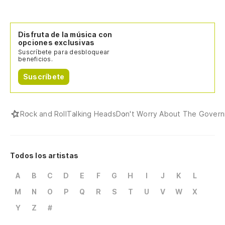
Disfruta de la música con
opciones exclusivas
Suscríbete para desbloquear
beneficios.
Suscríbete
Rock and Roll
Talking Heads
Don't Worry About The Gover
Todos los artistas
A
B
C
D
E
F
G
H
I
J
K
L
M
N
O
P
Q
R
S
T
U
V
W
X
Y
Z
#