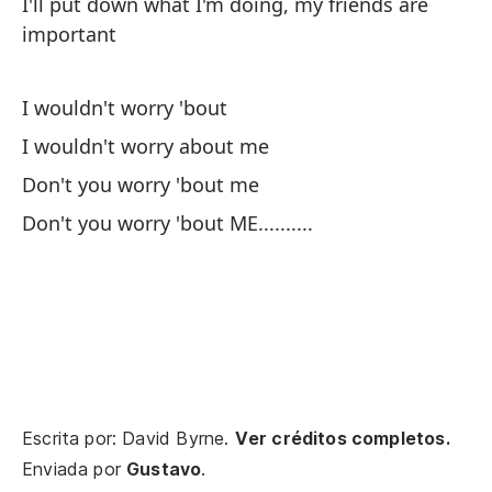
I'll put down what I'm doing, my friends are
No
important
No
I wouldn't worry 'bout
I wouldn't worry about me
No
Don't you worry 'bout me
No
Don't you worry 'bout ME..........
Ve
I 
Ve
I 
Escrita por: David Byrne.
Ver créditos completos.
Enviada por
Gustavo
.