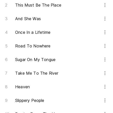
This Must Be The Place
I 
And She Was
Se
ed
Once In a Lifetime
Lo
Road To Nowhere
To
Sugar On My Tongue
Ta
Take Me To The River
Es
vi
Heaven
I'
Slippery People
De
im