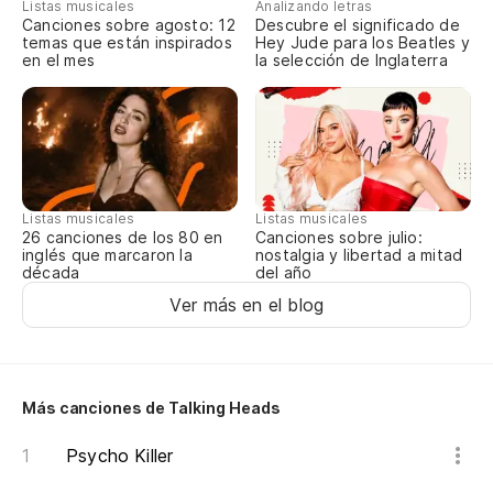
Listas musicales
Analizando letras
El
Canciones sobre agosto: 12
Descubre el significado de
temas que están inspirados
Hey Jude para los Beatles y
en el mes
la selección de Inglaterra
Th
Es
Mi
Listas musicales
Listas musicales
Canciones sobre julio:
26 canciones de los 80 en
My
nostalgia y libertad a mitad
inglés que marcaron la
del año
década
Va
Ver más en el blog
It
Va
Más canciones de Talking Heads
It
Psycho Killer
Re