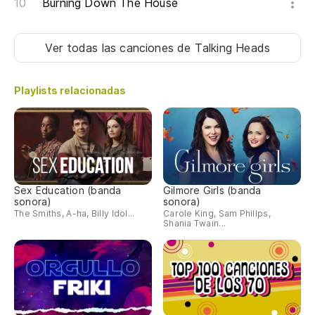
Burning Down The House
I'
im
Ver todas las canciones
de Talking Heads
No
Playlists relacionadas
No
I 
No
Sex Education (banda
Gilmore Girls (banda
sonora)
sonora)
The Smiths, A-ha, Billy Idol...
Carole King, Sam Phillps,
No
Shania Twain...
Do