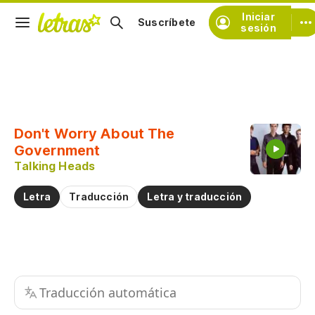
Iniciar
Suscríbete
sesión
Copiar fragmento
Copiar toda la letra
Don't Worry About The
Practicar la pronunciación de
Government
Talking Heads
Comentar sobre este fragmento
Letra
Traducción
Letra y traducción
Traducción automática