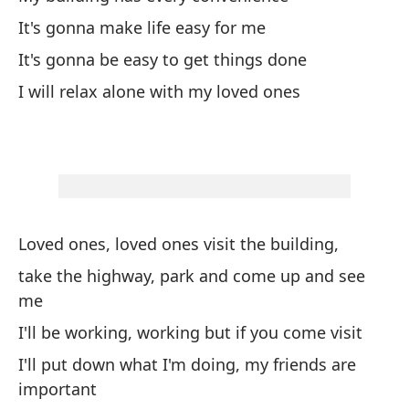
Hu
It's gonna make life easy for me
I 
It's gonna be easy to get things done
I will relax alone with my loved ones
Ve
I 
Es
Th
Loved ones, loved ones visit the building,
El
take the highway, park and come up and see
I 
me
I'll be working, working but if you come visit
Es
I'll put down what I'm doing, my friends are
important
Mi