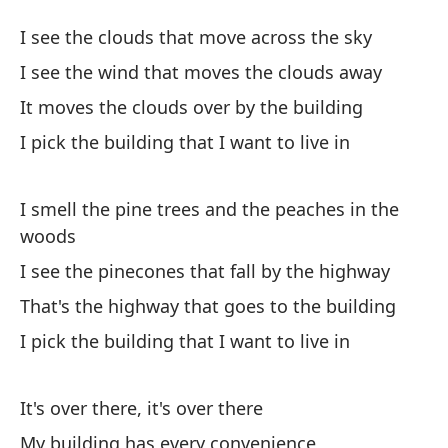
No
I see the clouds that move across the sky
D
I see the wind that moves the clouds away
It moves the clouds over by the building
Ve
I pick the building that I want to live in
I 
Ve
I smell the pine trees and the peaches in the
woods
I 
I see the pinecones that fall by the highway
Mu
That's the highway that goes to the building
It
I pick the building that I want to live in
El
It's over there, it's over there
I 
My building has every convenience