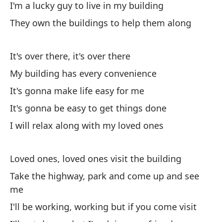
Se
I'm a lucky guy to live in my building
ed
They own the buildings to help them along
Lo
It's over there, it's over there
To
My building has every convenience
ta
It's gonna make life easy for me
Es
It's gonna be easy to get things done
vi
I will relax along with my loved ones
I'
Loved ones, loved ones visit the building
De
im
Take the highway, park and come up and see
me
I'
im
I'll be working, working but if you come visit